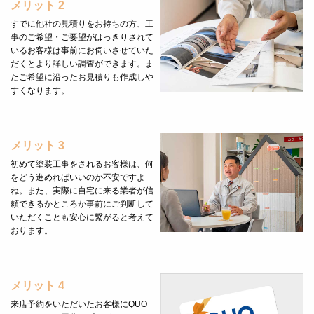
メリット 2
すでに他社の見積りをお持ちの方、工
事のご希望・ご要望がはっきりされて
いるお客様は事前にお伺いさせていた
だくとより詳しい調査ができます。ま
たご希望に沿ったお見積りも作成しや
すくなります。
メリット 3
初めて塗装工事をされるお客様は、何
をどう進めればいいのか不安ですよ
ね。また、実際に自宅に来る業者が信
頼できるかところか事前にご判断して
いただくことも安心に繋がると考えて
おります。
メリット 4
来店予約をいただいたお客様にQUO