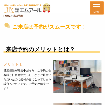
MENU
HOME
>
来店予約
ご来店は予約がスムーズです！
来店予約のメリットとは？
メリット 1
営業担当が外出中だった、ご予約のお
客様と打合せ中だった、などご足労い
ただいたのに受付のみになってしまう
場合もございます。ご予約が確実で
す！