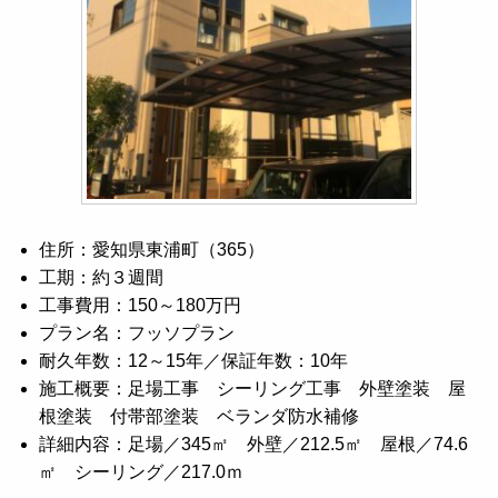
住所：愛知県東浦町（365）
工期：約３週間
工事費用：150～180万円
プラン名：フッソプラン
耐久年数：12～15年／保証年数：10年
施工概要：足場工事 シーリング工事 外壁塗装 屋
根塗装 付帯部塗装 ベランダ防水補修
詳細内容：足場／345㎡ 外壁／212.5㎡ 屋根／74.6
㎡ シーリング／217.0ｍ