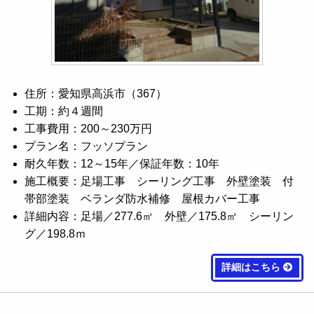
住所：愛知県高浜市（367）
工期：約４週間
工事費用：200～230万円
プラン名：フッソプラン
耐久年数：12～15年／保証年数：10年
施工概要：足場工事 シーリング工事 外壁塗装 付
帯部塗装 ベランダ防水補修 屋根カバー工事
詳細内容：足場／277.6㎡ 外壁／175.8㎡ シーリン
グ／198.8ｍ
詳細はこちら