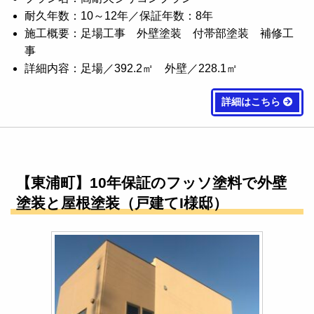
耐久年数：10～12年／保証年数：8年
施工概要：足場工事 外壁塗装 付帯部塗装 補修工
事
詳細内容：足場／392.2㎡ 外壁／228.1㎡
詳細はこちら
【東浦町】10年保証のフッソ塗料で外壁
塗装と屋根塗装（戸建てI様邸）