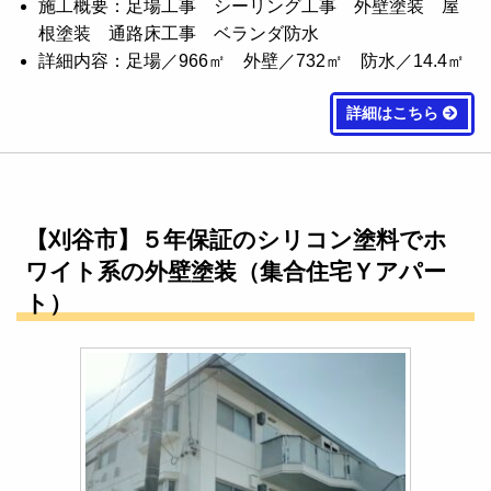
施工概要：足場工事 シーリング工事 外壁塗装 屋
根塗装 通路床工事 ベランダ防水
詳細内容：足場／966㎡ 外壁／732㎡ 防水／14.4㎡
詳細はこちら
【刈谷市】５年保証のシリコン塗料でホ
ワイト系の外壁塗装（集合住宅Ｙアパー
ト）