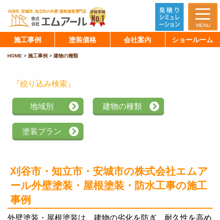
MENU
施工事例
塗装価格
会社案内
ショールーム
HOME
>
施工事例
>
建物の種類
『絞り込み検索』
地域別
建物の種類
塗装プラン
刈谷市・知立市・安城市の株式会社エムア
ール
外壁塗装・屋根塗装・防水工事の施工
事例
外壁塗装・屋根塗装は、建物の劣化を防ぎ、耐久性を高め