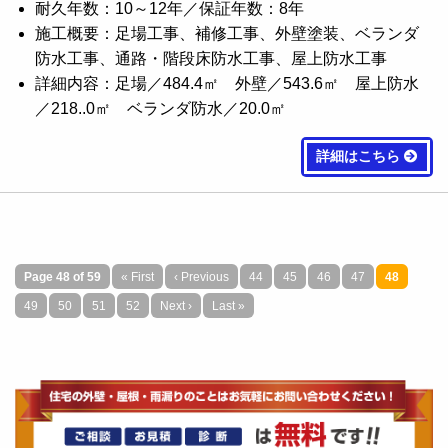
耐久年数：10～12年／保証年数：8年
施工概要：足場工事、補修工事、外壁塗装、ベランダ
防水工事、通路・階段床防水工事、屋上防水工事
詳細内容：足場／484.4㎡ 外壁／543.6㎡ 屋上防水
／218..0㎡ ベランダ防水／20.0㎡
詳細はこちら
Page 48 of 59
« First
‹ Previous
44
45
46
47
48
49
50
51
52
Next ›
Last »