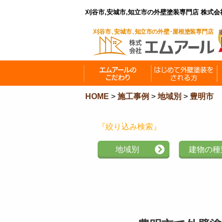
刈谷市,安城市,知立市の外壁塗装専門店 株式
HOME
>
施工事例
>
地域別
>
豊明市
『絞り込み検索』
地域別
建物の種