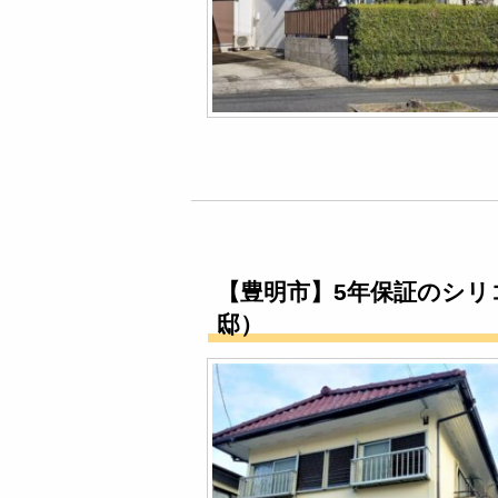
【豊明市】5年保証のシ
邸）