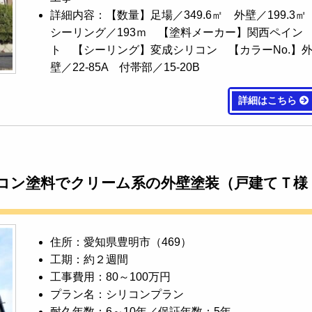
詳細内容：【数量】足場／349.6㎡ 外壁／199.3
シーリング／193ｍ 【塗料メーカー】関西ペイン
ト 【シーリング】変成シリコン 【カラーNo.】
壁／22-85A 付帯部／15-20B
詳細はこちら
リコン塗料でクリーム系の外壁塗装（戸建てＴ様
住所：愛知県豊明市（469）
工期：約２週間
工事費用：80～100万円
プラン名：シリコンプラン
耐久年数：6～10年／保証年数：5年