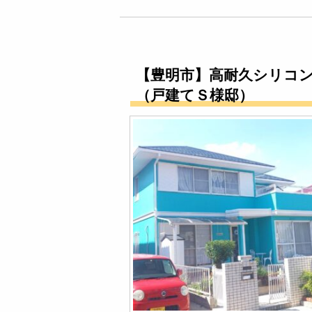
【豊明市】高耐久シリコ
（戸建てＳ様邸）