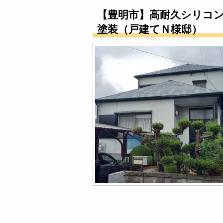
【豊明市】高耐久シリコ
塗装（戸建てＮ様邸）