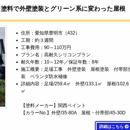
ン塗料で外壁塗装とグリーン系に変わった屋根
住所：愛知県豊明市（432）
工期：約３週間
工事費用：90～110万円
プラン名：高耐久シリコンプラン
耐久年数：10～12年／保証年数：8年
施工概要：足場工事 外壁塗装 屋根塗装 付帯部
装 ベランダ防水補修
詳細内容：足場/259.4㎡ 外壁/133.1㎡ 屋根/102.6
㎡
【塗料メーカー】関西ペイント
【カラーNo.】外壁/35-80A 屋根・付帯部/45-30D
詳細はこちら