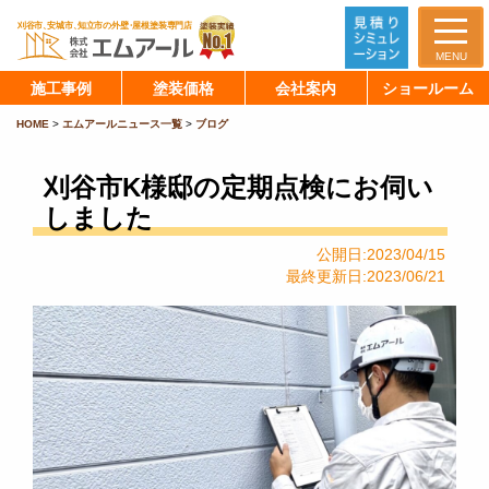
MENU
施工事例
塗装価格
会社案内
ショールーム
HOME
>
エムアールニュース一覧
>
ブログ
刈谷市K様邸の定期点検にお伺い
しました
公開日:2023/04/15
最終更新日:2023/06/21