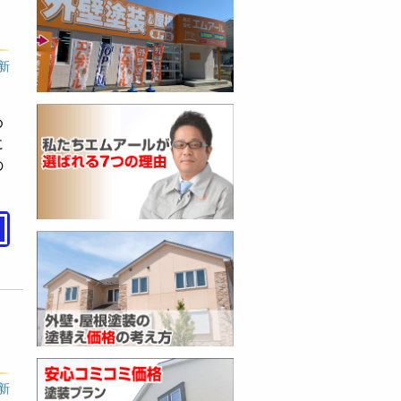
更新
め
に
の
更新