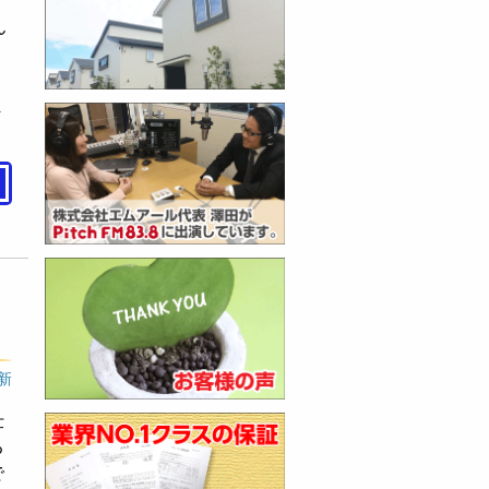
ん
。
う
ま
更新
仕
る
で