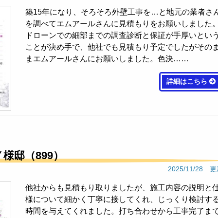
エムアールさんに依頼をして良かったです。施工中も点検やしっかり作業を
感謝しております。今後も保証期間お世話になりますがよろしくお願いいた
築15年になり、そろそろ外壁工事を…と地元の業者さ
る塗装会社だと思います。
を調べてエムアールさんに見積もりをお願いしました
ドローンでの細部までの調査診断と保証が手厚いとい
ことが決め手で、他社でも見積もり予定でしたがその
まエムアールさんにお願いしました。色決……
りの段階から丁寧に対応していただき施工完了までお世話になりました。
エムアールさんに依頼をして良かったです。施工中も点検やしっかり作業を
詳細はこちら
感謝しております。今後も保証期間お世話になりますがよろしくお願いいた
る塗装会社だと思います。
口コミ一覧を見る
Ｙ様邸（899）
2025/11/28 
他社からも見積もり取りましたが、施工内容の説明と
様について細かく丁寧に接してくれ、じっくり検討す
時間を与えてくれました。打ち合わせから工事完了ま