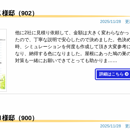
低価格を誇示せず、実直に作業工程、塗料、耐久性等を説明していただ
Ｋ様邸（902）
らもわかるように丁寧な作業が決め手となりました。実際に、職人さんも技
2025/11/28 
直な作業をしていただきました。特に、養生のきめ細やかさには感心しまし
塗装の仕上がりが満足いくものに繋がったのだなと思いました。
他に2社に見積り依頼して、金額は大きく変わらなかっ
たので、丁寧な説明で安心したので決めました。色決
時、シミュレーションを何度も作成して頂き大変参考
なり、納得する色になりました。屋根にあった鳩の巣
ではとても良い対応だっただけに、すごく感謝していました。その後のア
対策も一緒にお願いできてとっても助かりま……
。結局契約すればそれで良しなのでしょうか？忙しいのは分かりますが、担
る言葉も無かった事にとても違和感を感じます。あとは色のバリエーション
無かったのもあるが「できる」と言われ、依頼したはずの内容がはずされ
詳細はこちら
て欲しかったです。出来上がりを楽しみにしていたのに、何だか何とも言え
えても、そうですかっと言う感じでややカチンときました。もう少し顧客の
なに親身だと思っていたので、信頼していましたがもう頼みたくありませ
Ｎ様邸（900）
りの段階から丁寧に対応していただき施工完了までお世話になりました。
2025/11/28 