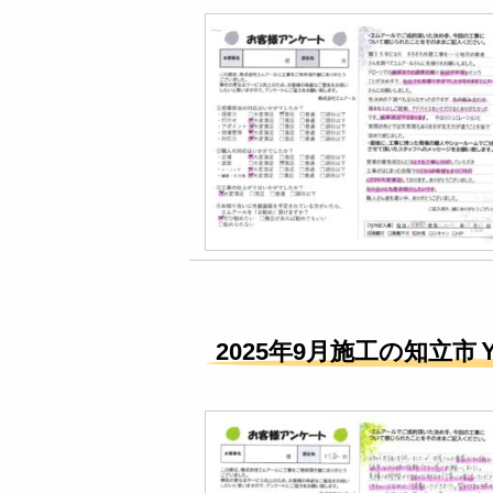
他社と検討しておりましたが
していただき職人さん達にも
します。地元密着の信頼でき
Google口コミ
MO121
8 months ago
見積も
他社と検討しておりましたが
していただき職人さん達にも
します。地元密着の信頼でき
2025年9月施工の知立市