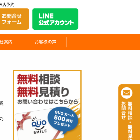
来店予約
載
の