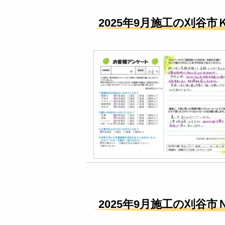
3 months ago
極端な
2025年9月施工の刈谷市
き、また、施工事例の多さか
術に裏付けられた丁寧で、実
た。これがあったからこそ、
Google口コミ
s F
4 months ago
施工ま
フターフォローが残念すぎた
当のミスで再度依頼しても謝
を決める時に、納期があまり
た。できる事なら最終確認し
ない気持ち。それを担当に伝
気持ちも考えて欲しい。あん
ん。
Google口コミ
大矢恵
2025年9月施工の刈谷市
8 months ago
見積も