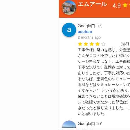
エムアール
4.9
Google口コミ
acchan
2 months ago
【総評
工事仕様に魅力を感じ、外壁
さんがコスト小でした）特に
ケージ料金ではなく、工事面
丁寧な説明で、疑問点に対して
ありましたが、丁寧に対応い
るならば、塗装色のシミュレ
雨樋などはシミュレーションで
ゃなかった”　という点があり
確認できないことは現地確認
ンで確認できなかった部位は
きだったと振り返りました。
いと思いました。
Google口コミ
kukikoko