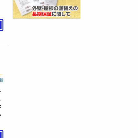
。
更新
な
し
本
わ