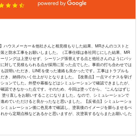
】ハウスメーカー＆他社さんと相見積もりした結果、MRさんのコストと
塗装と防水工事をお願いしました。（工事仕様は各社同じにした結果、MR
シーリングは上塗りせず、シーリング張替えする点と他社さんのようにパッ
積に対して見積もられる点が採用に至った点でした。事前の打ち合わせでは
も説明いただき、LINEを使った連絡も良かったです。工事はトラブルも
ただき、納得のいく仕上がりとなりました。【改善点】一点マイナスを挙げ
ーションでした。外壁や幕板などはシミュレーションで確認できましたが、
確認できなかった点です。そのため、今回は塗ってから、 ”こんなはずじ
、塗り直しをお願いすることになりました。なので、シミュレーションで
を進めていただけると良かったなと思いました。【反省点】シミュレーショ
、シミュレーション後に色見本で確認し、塗装後のイメージを膨らませるべ
これから定期点検などあるかと思いますが、次塗装するならまたお願いした