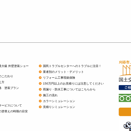
最大級 外壁塗装ショー
国民トラブルセンターへのトラブルに注目！
業者別のメリット・デメリット
のこだわり
リフォーム工事瑕疵保険
国土
え方
150万円以上のお見積りには注意してください
格 塗装プラン
雨漏り・防水工事についてはこちらから
施工の流れ
カラーシミュレーション
サービスについて
見積りシミュレーション
の塗替えの時期の目安