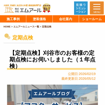
MENU
施工事例
塗装価格
会社案内
ショールーム
HOME
>
エムアールニュース一覧
>
定期点検
定期点検
【定期点検】刈谷市のお客様の定
期点検にお伺いしました（１年点
検）
公開日:2026/02/19
最終更新日:2026/05/12