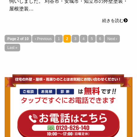
伺いしました。 刈谷市・安城市・知立市の外壁塗装・
屋根塗装…
続きを読む
Page 2 of 10
‹ Previous
1
2
3
4
5
6
Next ›
Last »