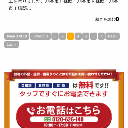
工を承りました、刈谷市Ｈ様邸・刈谷市Ｒ様邸・刈谷
市Ｉ様邸…
続きを読む
Page 3 of 10
‹ Previous
1
2
3
4
5
6
7
Next ›
Last »