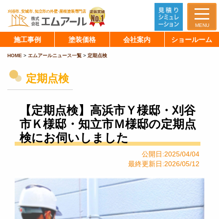
MENU
施工事例
塗装価格
会社案内
ショールーム
HOME
>
エムアールニュース一覧
>
定期点検
定期点検
【定期点検】高浜市Ｙ様邸・刈谷
市Ｋ様邸・知立市Ｍ様邸の定期点
検にお伺いしました
公開日:2025/04/04
最終更新日:2026/05/12