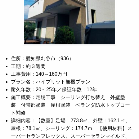
住所：愛知県刈谷市（936）
工期：約３週間
工事費用：140～160万円
プラン名：ハイブリット無機プラン
耐久年数：20～25年／保証年数：12年
施工概要：足場工事 シーリング打ち替え 外壁塗
装 付帯部塗装 屋根塗装 ベランダ防水トップコー
ト補修
詳細内容：【数量】足場：273.8㎡、外壁：162.1㎡、
屋根：78.1㎡、シーリング：174.7ｍ 【使用材料】ス
ーパーセランフレックス、スーパーセランマイルド、