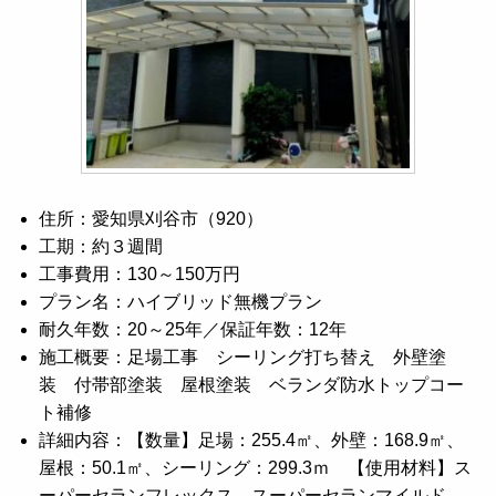
住所：愛知県刈谷市（920）
工期：約３週間
工事費用：130～150万円
プラン名：ハイブリッド無機プラン
耐久年数：20～25年／保証年数：12年
施工概要：足場工事 シーリング打ち替え 外壁塗
装 付帯部塗装 屋根塗装 ベランダ防水トップコー
ト補修
詳細内容：【数量】足場：255.4㎡、外壁：168.9㎡、
屋根：50.1㎡、シーリング：299.3ｍ 【使用材料】ス
ーパーセランフレックス、スーパーセランマイルド、