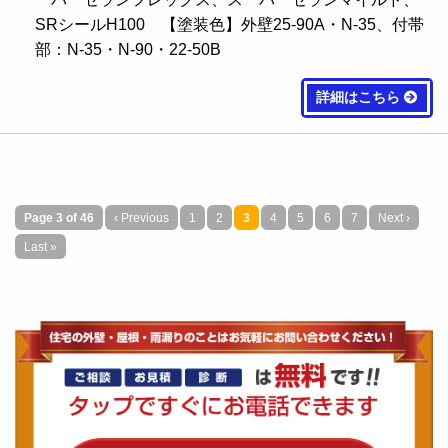
SRシールH100 【塗装色】外壁25-90A・N-35、付帯
部：N-35・N-90・22-50B
詳細はこちら
Page 3 of 46
‹ Previous
1
2
3
4
5
6
7
Next ›
Last »