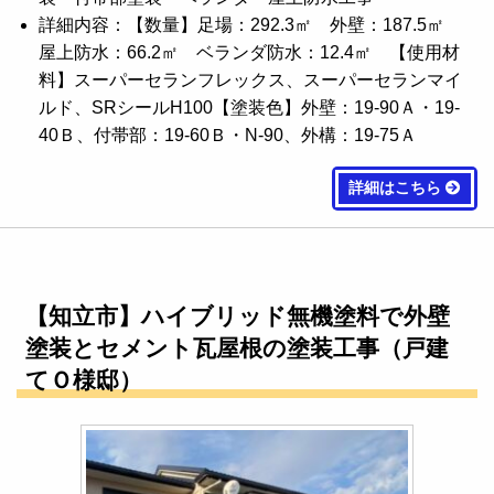
詳細内容：【数量】足場：292.3㎡ 外壁：187.5㎡
屋上防水：66.2㎡ ベランダ防水：12.4㎡ 【使用材
料】スーパーセランフレックス、スーパーセランマイ
ルド、SRシールH100【塗装色】外壁：19-90Ａ・19-
40Ｂ、付帯部：19-60Ｂ・N-90、外構：19-75Ａ
詳細はこちら
【知立市】ハイブリッド無機塗料で外壁
塗装とセメント瓦屋根の塗装工事（戸建
てＯ様邸）