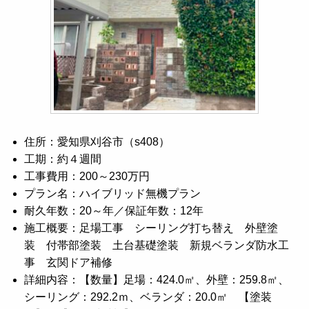
住所：愛知県刈谷市（s408）
工期：約４週間
工事費用：200～230万円
プラン名：ハイブリッド無機プラン
耐久年数：20～年／保証年数：12年
施工概要：足場工事 シーリング打ち替え 外壁塗
装 付帯部塗装 土台基礎塗装 新規ベランダ防水工
事 玄関ドア補修
詳細内容：【数量】足場：424.0㎡、外壁：259.8㎡、
シーリング：292.2ｍ、ベランダ：20.0㎡ 【塗装