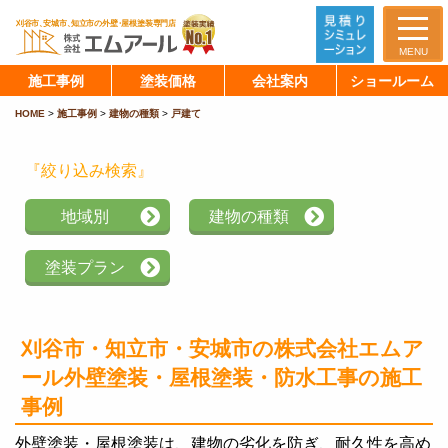
MENU
施工事例
塗装価格
会社案内
ショールーム
HOME
>
施工事例
>
建物の種類
>
戸建て
『絞り込み検索』
地域別
建物の種類
塗装プラン
刈谷市・知立市・安城市の株式会社エムア
ール
外壁塗装・屋根塗装・防水工事の施工
事例
外壁塗装・屋根塗装は、建物の劣化を防ぎ、耐久性を高め