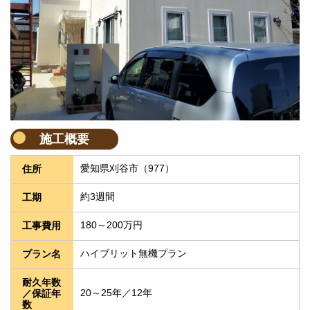
施工概要
愛知県刈谷市（977）
住所
約3週間
工期
180～200万円
工事費用
ハイブリット無機プラン
プラン名
耐久年数
20～25年／12年
／保証年
数