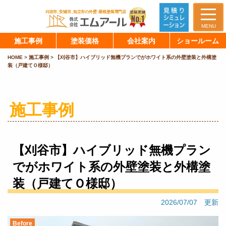
MENU
施工事例
塗装価格
会社案内
ショールーム
HOME
>
施工事例
>
【刈谷市】ハイブリッド無機プランでがホワイト系の外壁塗装と外構塗
装（戸建てＯ様邸）
施工事例
【刈谷市】ハイブリッド無機プラン
でがホワイト系の外壁塗装と外構塗
装（戸建てＯ様邸）
2026/07/07 更新
Before