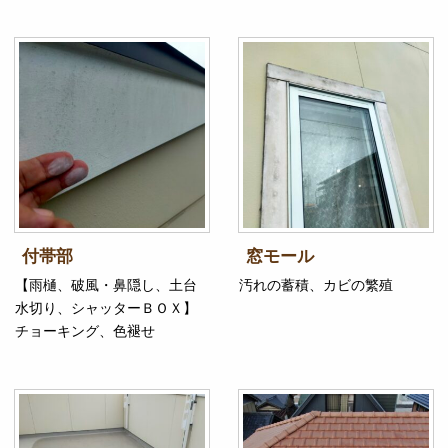
付帯部
窓モール
【雨樋、破風・鼻隠し、土台
汚れの蓄積、カビの繁殖
水切り、シャッターＢＯＸ】
チョーキング、色褪せ