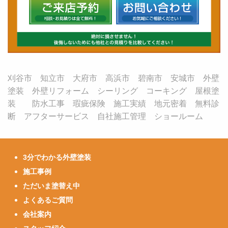
刈谷市 知立市 大府市 高浜市 碧南市 安城市 外壁
塗装 外壁リフォーム シーリング コーキング 屋根塗
装 防水工事 瑕疵保険 施工実績 地元密着 無料診
断 アフターサービス 自社施工管理 ショールーム
3分でわかる外壁塗装
施工事例
ただいま塗替え中
よくあるご質問
会社案内