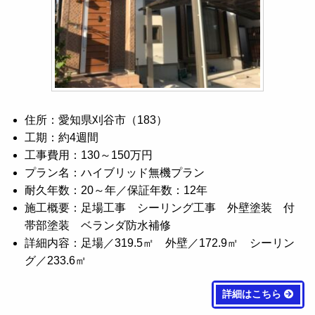
住所：愛知県刈谷市（183）
工期：約4週間
工事費用：130～150万円
プラン名：ハイブリッド無機プラン
耐久年数：20～年／保証年数：12年
施工概要：足場工事 シーリング工事 外壁塗装 付
帯部塗装 ベランダ防水補修
詳細内容：足場／319.5㎡ 外壁／172.9㎡ シーリン
グ／233.6㎡
詳細はこちら