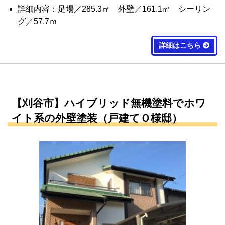
詳細内容：足場／285.3㎡ 外壁／161.1㎡ シーリン
グ／57.7ｍ
詳細はこちら
【刈谷市】ハイブリッド無機塗料でホワ
イト系の外壁塗装（戸建てＯ様邸）