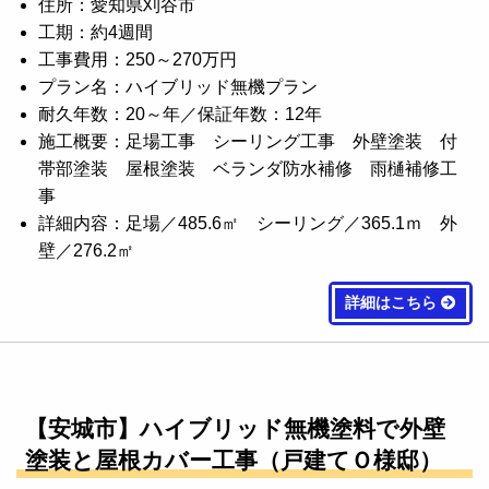
住所：愛知県刈谷市
工期：約4週間
工事費用：250～270万円
プラン名：ハイブリッド無機プラン
耐久年数：20～年／保証年数：12年
施工概要：足場工事 シーリング工事 外壁塗装 付
帯部塗装 屋根塗装 ベランダ防水補修 雨樋補修工
事
詳細内容：足場／485.6㎡ シーリング／365.1ｍ 外
壁／276.2㎡
詳細はこちら
【安城市】ハイブリッド無機塗料で外壁
塗装と屋根カバー工事（戸建てＯ様邸）