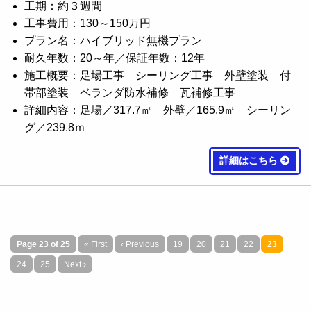
工期：約３週間
工事費用：130～150万円
プラン名：ハイブリッド無機プラン
耐久年数：20～年／保証年数：12年
施工概要：足場工事 シーリング工事 外壁塗装 付
帯部塗装 ベランダ防水補修 瓦補修工事
詳細内容：足場／317.7㎡ 外壁／165.9㎡ シーリン
グ／239.8ｍ
詳細はこちら
Page 23 of 25
« First
‹ Previous
19
20
21
22
23
24
25
Next ›