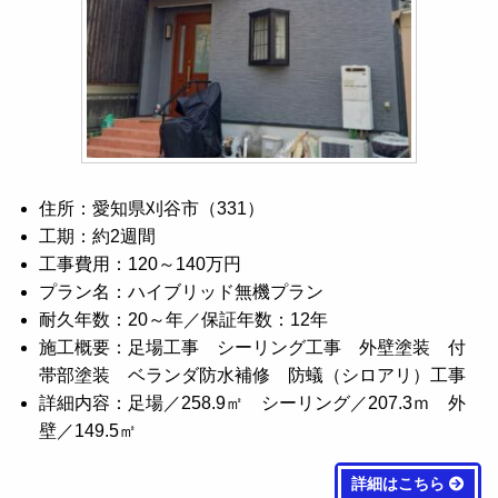
住所：愛知県刈谷市（331）
工期：約2週間
工事費用：120～140万円
プラン名：ハイブリッド無機プラン
耐久年数：20～年／保証年数：12年
施工概要：足場工事 シーリング工事 外壁塗装 付
帯部塗装 ベランダ防水補修 防蟻（シロアリ）工事
詳細内容：足場／258.9㎡ シーリング／207.3ｍ 外
壁／149.5㎡
詳細はこちら