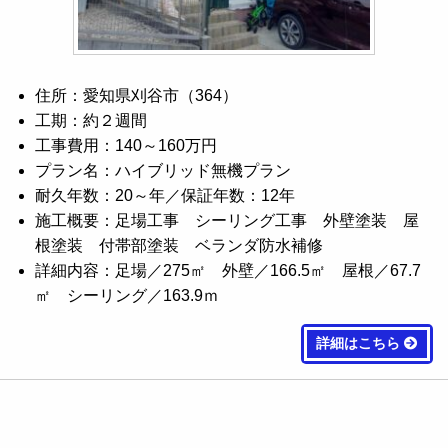
住所：愛知県刈谷市（364）
工期：約２週間
工事費用：140～160万円
プラン名：ハイブリッド無機プラン
耐久年数：20～年／保証年数：12年
施工概要：足場工事 シーリング工事 外壁塗装 屋
根塗装 付帯部塗装 ベランダ防水補修
詳細内容：足場／275㎡ 外壁／166.5㎡ 屋根／67.7
㎡ シーリング／163.9ｍ
詳細はこちら