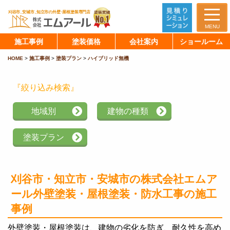
MENU
施工事例
塗装価格
会社案内
ショールーム
HOME
>
施工事例
>
塗装プラン
>
ハイブリッド無機
『絞り込み検索』
地域別
建物の種類
塗装プラン
刈谷市・知立市・安城市の株式会社エムア
ール
外壁塗装・屋根塗装・防水工事の施工
事例
外壁塗装・屋根塗装は、建物の劣化を防ぎ、耐久性を高め