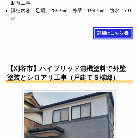
貼替工事
詳細内容：足場／289.9㎡ 外壁／194.5㎡ 防水／7.0
㎡
詳細はこちら
【刈谷市】ハイブリッド無機塗料で外壁
塗装とシロアリ工事（戸建てＳ様邸）