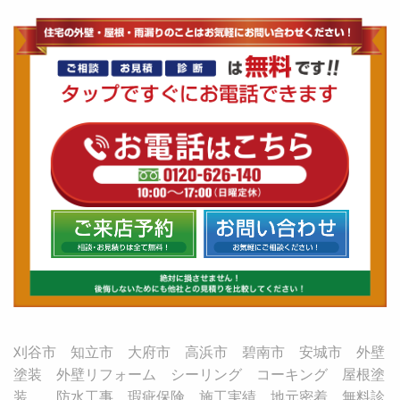
刈谷市 知立市 大府市 高浜市 碧南市 安城市 外壁
塗装 外壁リフォーム シーリング コーキング 屋根塗
装 防水工事 瑕疵保険 施工実績 地元密着 無料診