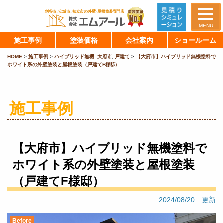
MENU
施工事例
塗装価格
会社案内
ショールーム
HOME
>
施工事例
>
ハイブリッド無機
,
大府市
,
戸建て
>
【大府市】ハイブリッド無機塗料で
ホワイト系の外壁塗装と屋根塗装（戸建てF様邸）
施工事例
【大府市】ハイブリッド無機塗料で
ホワイト系の外壁塗装と屋根塗装
（戸建てF様邸）
2024/08/20 更新
Before