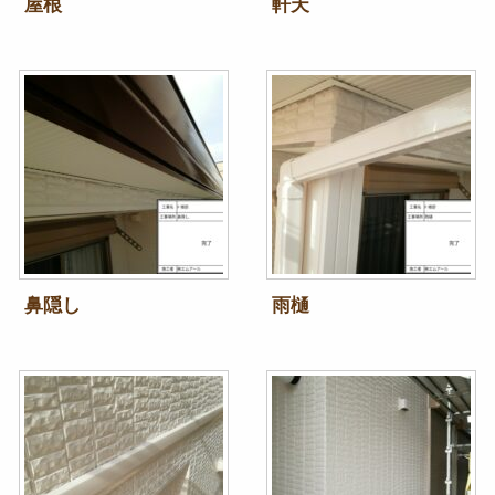
屋根
軒天
鼻隠し
雨樋