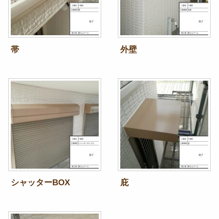
帯
外壁
シャッターBOX
庇