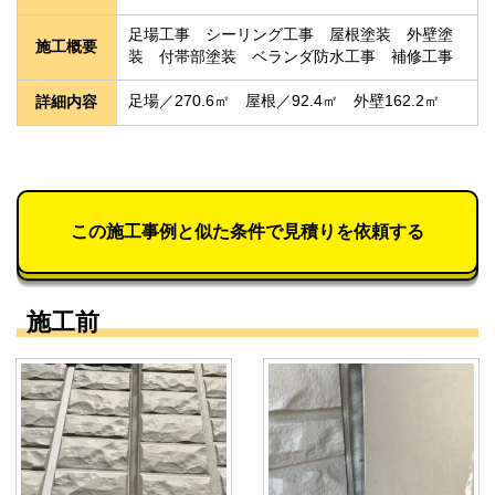
足場工事　シーリング工事　屋根塗装　外壁塗
施工概要
装　付帯部塗装　ベランダ防水工事　補修工事
足場／270.6㎡　屋根／92.4㎡　外壁162.2㎡
詳細内容
この施工事例と似た条件で見積りを依頼する
施工前