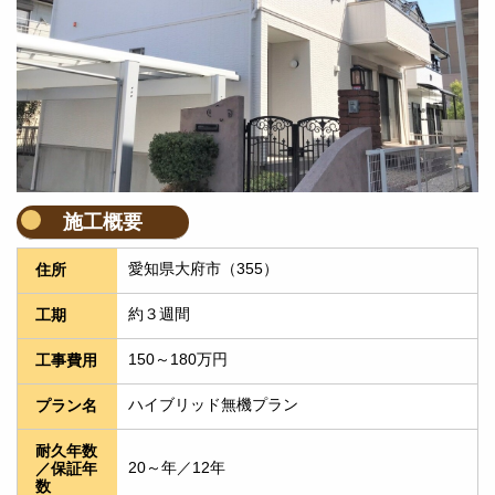
施工概要
愛知県大府市（355）
住所
約３週間
工期
150～180万円
工事費用
ハイブリッド無機プラン
プラン名
耐久年数
20～年／12年
／保証年
数