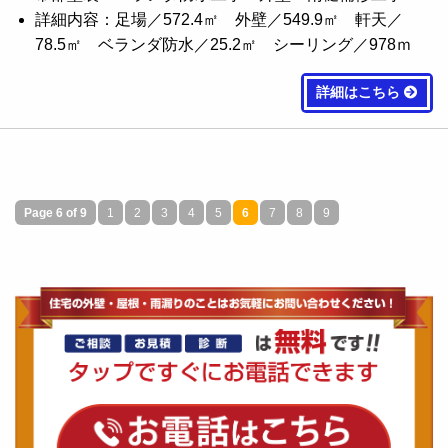
詳細内容：足場／572.4㎡ 外壁／549.9㎡ 軒天／
78.5㎡ ベランダ防水／25.2㎡ シーリング／978ｍ
詳細はこちら
Page 6 of 9
1
2
3
4
5
6
7
8
9