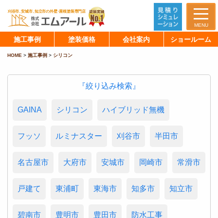
MENU
施工事例
塗装価格
会社案内
ショールーム
HOME
>
施工事例
>
シリコン
『絞り込み検索』
GAINA
シリコン
ハイブリッド無機
フッソ
ルミナスター
刈谷市
半田市
名古屋市
大府市
安城市
岡崎市
常滑市
戸建て
東浦町
東海市
知多市
知立市
碧南市
豊明市
豊田市
防水工事