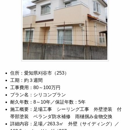
住所：愛知県刈谷市（253）
工期：約３週間
工事費用：80～100万円
プラン名：シリコンプラン
耐久年数：8～10年／保証年数：5年
施工概要：足場工事 シーリング工事 外壁塗装 付
帯部塗装 ベランダ防水補修 雨樋掴み金物交換
詳細内容：足場／263.3㎡ 外壁（サイディング）／