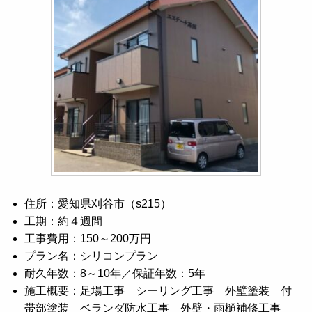
住所：愛知県刈谷市（s215）
工期：約４週間
工事費用：150～200万円
プラン名：シリコンプラン
耐久年数：8～10年／保証年数：5年
施工概要：足場工事 シーリング工事 外壁塗装 付
帯部塗装 ベランダ防水工事 外壁・雨樋補修工事