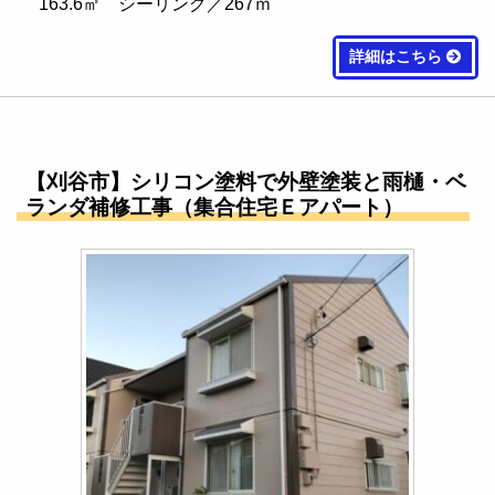
163.6㎡ シーリング／267ｍ
詳細はこちら
【刈谷市】シリコン塗料で外壁塗装と雨樋・ベ
ランダ補修工事（集合住宅Ｅアパート）