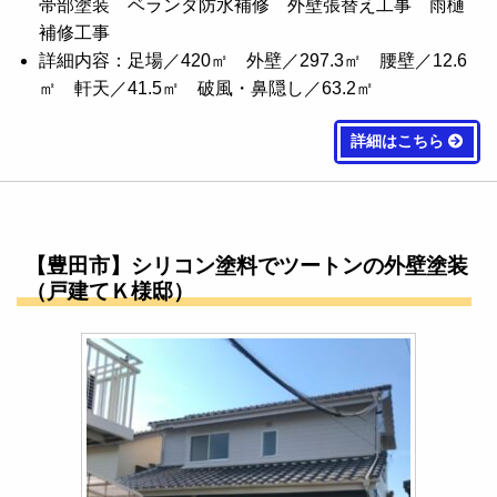
帯部塗装 ベランダ防水補修 外壁張替え工事 雨樋
補修工事
詳細内容：足場／420㎡ 外壁／297.3㎡ 腰壁／12.6
㎡ 軒天／41.5㎡ 破風・鼻隠し／63.2㎡
詳細はこちら
【豊田市】シリコン塗料でツートンの外壁塗装
（戸建てＫ様邸）