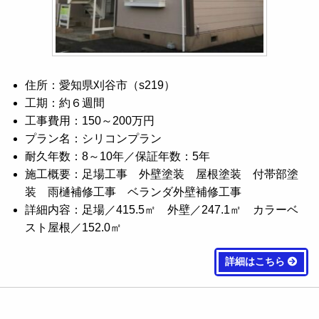
住所：愛知県刈谷市（s219）
工期：約６週間
工事費用：150～200万円
プラン名：シリコンプラン
耐久年数：8～10年／保証年数：5年
施工概要：足場工事 外壁塗装 屋根塗装 付帯部塗
装 雨樋補修工事 ベランダ外壁補修工事
詳細内容：足場／415.5㎡ 外壁／247.1㎡ カラーベ
スト屋根／152.0㎡
詳細はこちら