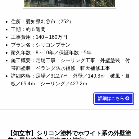
住所：愛知県刈谷市（252）
工期：約５週間
工事費用：140～160万円
プラン名：シリコンプラン
耐久年数：8～10年／保証年数：5年
施工概要：足場工事 シーリング工事 外壁塗装 付
帯部塗装 ベランダ防水補修 軒天補修工事
詳細内容：足場／312.7㎡ 外壁／149.3㎡ 破風・幕
板／65.4ｍ シーリング／427.2ｍ
詳細はこちら
【知立市】シリコン塗料でホワイト系の外壁塗