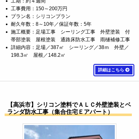
工期：約４週間
工事費用：150～200万円
プラン名：シリコンプラン
耐久年数：8～10年／保証年数：5年
施工概要：足場工事 シーリング工事 外壁塗装 付
帯部塗装 屋根塗装 通路床防水工事 雨樋補修工事
詳細内容：足場／387㎡ シーリング／38ｍ 外壁／
198.3㎡ 屋根／148.2㎡
詳細はこちら
【高浜市】シリコン塗料でＡＬＣ外壁塗装とベ
ランダ防水工事（集合住宅Ｅアパート）