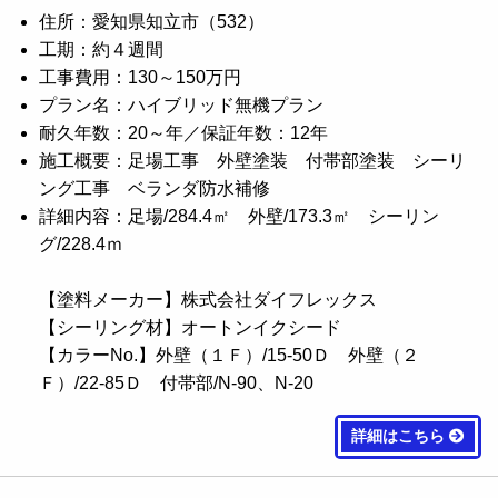
住所：愛知県知立市（532）
工期：約４週間
工事費用：130～150万円
プラン名：ハイブリッド無機プラン
耐久年数：20～年／保証年数：12年
施工概要：足場工事 外壁塗装 付帯部塗装 シーリ
ング工事 ベランダ防水補修
詳細内容：足場/284.4㎡ 外壁/173.3㎡ シーリン
グ/228.4ｍ
【塗料メーカー】株式会社ダイフレックス
【シーリング材】オートンイクシード
【カラーNo.】外壁（１Ｆ）/15-50Ｄ 外壁（２
Ｆ）/22-85Ｄ 付帯部/N-90、N-20
詳細はこちら