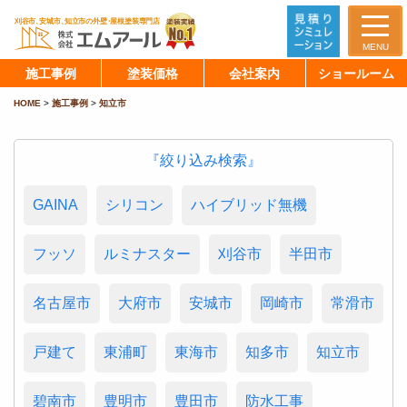
MENU
施工事例
塗装価格
会社案内
ショールーム
HOME
>
施工事例
>
知立市
『絞り込み検索』
GAINA
シリコン
ハイブリッド無機
フッソ
ルミナスター
刈谷市
半田市
名古屋市
大府市
安城市
岡崎市
常滑市
戸建て
東浦町
東海市
知多市
知立市
碧南市
豊明市
豊田市
防水工事