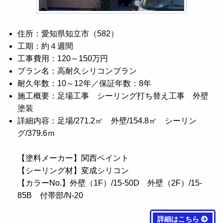
住所：愛知県知立市（582）
工期：約４週間
工事費用：120～150万円
プラン名：高耐久シリコンプラン
耐久年数：10～12年／保証年数：8年
施工概要：足場工事 シーリング打ち替え工事 外壁
塗装
詳細内容：足場/271.2㎡ 外壁/154.8㎡ シーリン
グ/379.6ｍ
【塗料メーカー】関西ペイント
【シーリング材】変成シリコン
【カラーNo.】外壁（1F）/15-50D 外壁（2F）/15-
85B 付帯部/N-20
詳細はこちら