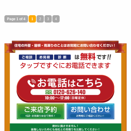
Page 1 of 4
1
2
3
4