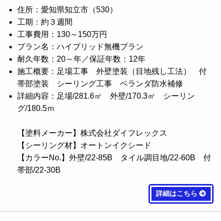
住所：愛知県知立市（530）
工期：約３週間
工事費用：130～150万円
プラン名：ハイブリッド無機プラン
耐久年数：20～年／保証年数：12年
施工概要：足場工事 外壁塗装（目地残し工法） 付
帯部塗装 シーリング工事 ベランダ防水補修
詳細内容：足場/281.6㎡ 外壁/170.3㎡ シーリン
グ/180.5ｍ
【塗料メーカー】株式会社ダイフレックス
【シーリング材】オートンイクシード
【カラーNo.】外壁/22-85B タイル調目地/22-60B 付
帯部/22-30B
詳細はこちら