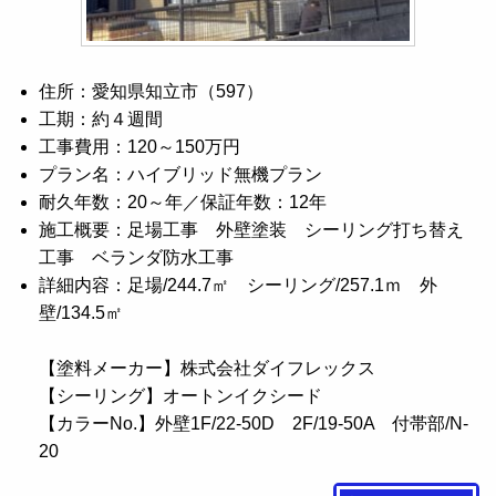
住所：愛知県知立市（597）
工期：約４週間
工事費用：120～150万円
プラン名：ハイブリッド無機プラン
耐久年数：20～年／保証年数：12年
施工概要：足場工事 外壁塗装 シーリング打ち替え
工事 ベランダ防水工事
詳細内容：足場/244.7㎡ シーリング/257.1ｍ 外
壁/134.5㎡
【塗料メーカー】株式会社ダイフレックス
【シーリング】オートンイクシード
【カラーNo.】外壁1F/22-50D 2F/19-50A 付帯部/N-
20