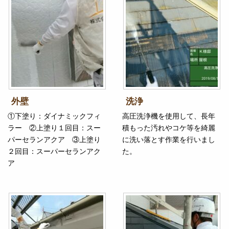
外壁
洗浄
①下塗り：ダイナミックフィ
高圧洗浄機を使用して、長年
ラー ②上塗り１回目：スー
積もった汚れやコケ等を綺麗
パーセランアクア ③上塗り
に洗い落とす作業を行いまし
２回目：スーパーセランアク
た。
ア