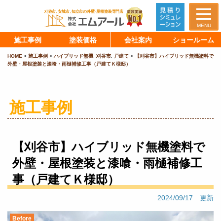
MENU
施工事例
塗装価格
会社案内
ショールーム
HOME
>
施工事例
>
ハイブリッド無機
,
刈谷市
,
戸建て
>
【刈谷市】ハイブリッド無機塗料で
外壁・屋根塗装と漆喰・雨樋補修工事（戸建てＫ様邸）
施工事例
【刈谷市】ハイブリッド無機塗料で
外壁・屋根塗装と漆喰・雨樋補修工
事（戸建てＫ様邸）
2024/09/17 更新
Before