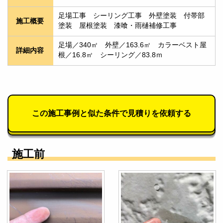
足場工事　シーリング工事　外壁塗装　付帯部
施工概要
塗装　屋根塗装　漆喰・雨樋補修工事
足場／340㎡　外壁／163.6㎡　カラーベスト屋
詳細内容
根／16.8㎡　シーリング／83.8ｍ　
この施工事例と似た条件で見積りを依頼する
施工前