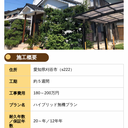
施工概要
愛知県刈谷市（s222）
住所
約５週間
工期
180～200万円
工事費用
ハイブリッド無機プラン
プラン名
耐久年数
20～年／12年年
／保証年
数