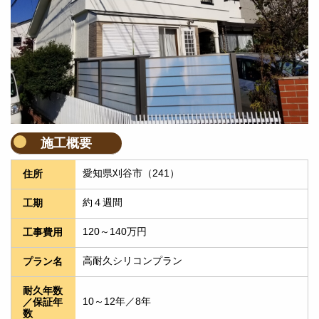
施工概要
愛知県刈谷市（241）
住所
約４週間
工期
120～140万円
工事費用
高耐久シリコンプラン
プラン名
耐久年数
10～12年／8年
／保証年
数