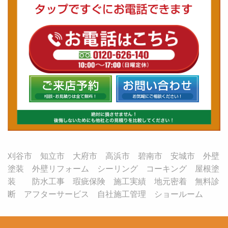
刈谷市 知立市 大府市 高浜市 碧南市 安城市 外壁
塗装 外壁リフォーム シーリング コーキング 屋根塗
装 防水工事 瑕疵保険 施工実績 地元密着 無料診
断 アフターサービス 自社施工管理 ショールーム