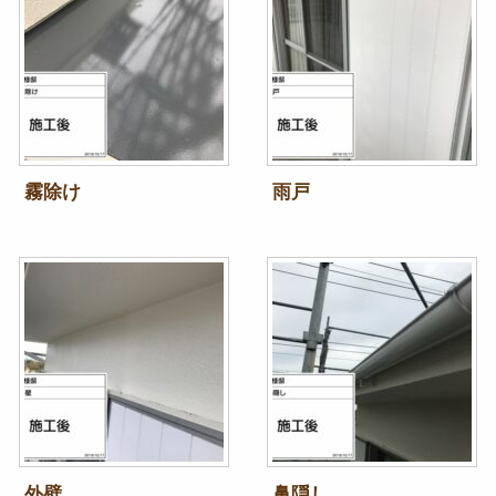
霧除け
雨戸
外壁
鼻隠し