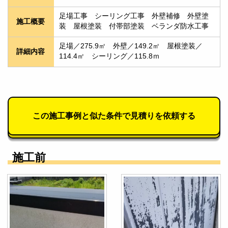
足場工事　シーリング工事　外壁補修　外壁塗
施工概要
装　屋根塗装　付帯部塗装　ベランダ防水工事
足場／275.9㎡　外壁／149.2㎡　屋根塗装／
詳細内容
114.4㎡　シーリング／115.8ｍ
この施工事例と似た条件で見積りを依頼する
施工前