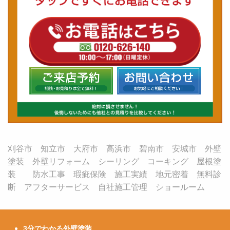
刈谷市 知立市 大府市 高浜市 碧南市 安城市 外壁
塗装 外壁リフォーム シーリング コーキング 屋根塗
装 防水工事 瑕疵保険 施工実績 地元密着 無料診
断 アフターサービス 自社施工管理 ショールーム
3分でわかる外壁塗装