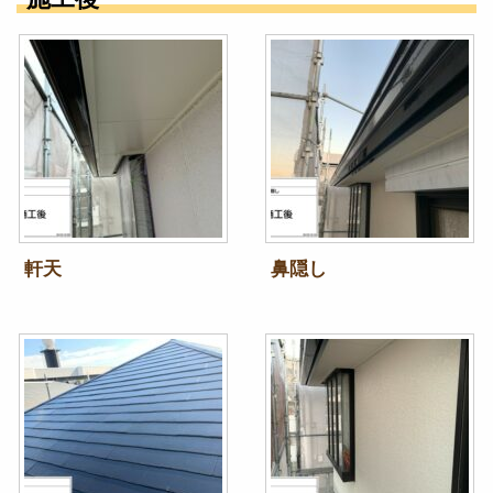
軒天
鼻隠し