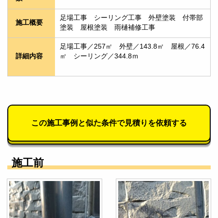
足場工事　シーリング工事　外壁塗装　付帯部
施工概要
塗装　屋根塗装　雨樋補修工事
足場工事／257㎡　外壁／143.8㎡　屋根／76.4
詳細内容
㎡　シーリング／344.8ｍ
この施工事例と似た条件で見積りを依頼する
施工前