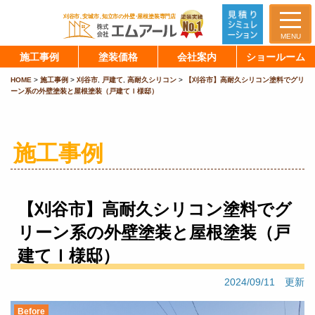
MENU
施工事例
塗装価格
会社案内
ショールーム
HOME
>
施工事例
>
刈谷市
,
戸建て
,
高耐久シリコン
>
【刈谷市】高耐久シリコン塗料でグリ
ーン系の外壁塗装と屋根塗装（戸建てＩ様邸）
施工事例
【刈谷市】高耐久シリコン塗料でグ
リーン系の外壁塗装と屋根塗装（戸
建てＩ様邸）
2024/09/11 更新
Before