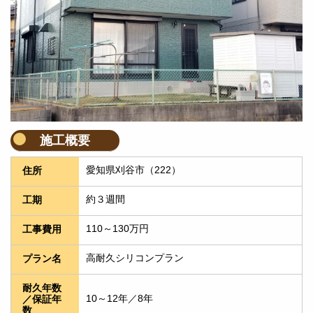
施工概要
愛知県刈谷市（222）
住所
約３週間
工期
110～130万円
工事費用
高耐久シリコンプラン
プラン名
耐久年数
10～12年／8年
／保証年
数