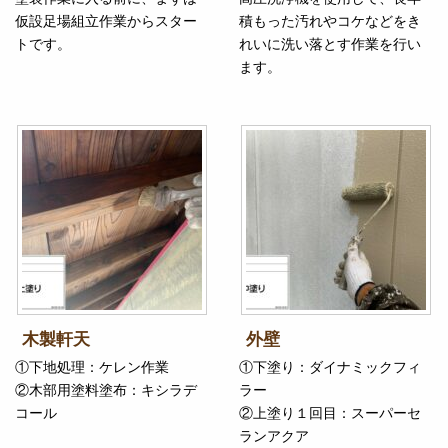
仮設足場組立作業からスター
積もった汚れやコケなどをき
トです。
れいに洗い落とす作業を行い
ます。
木製軒天
外壁
①下地処理：ケレン作業
①下塗り：ダイナミックフィ
②木部用塗料塗布：キシラデ
ラー
コール
②上塗り１回目：スーパーセ
ランアクア