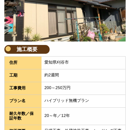
施工概要
愛知県刈谷市
住所
約2週間
工期
200～250万円
工事費用
ハイブリッド無機プラン
プラン名
耐久年数／保
20～年／12年
証年数