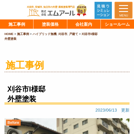
MENU
施工事例
塗装価格
会社案内
ショールーム
HOME
>
施工事例
>
ハイブリッド無機
,
刈谷市
,
戸建て
>
刈谷市I様邸
外壁塗装
施工事例
刈谷市I様邸
外壁塗装
2023/06/13 更新
Before