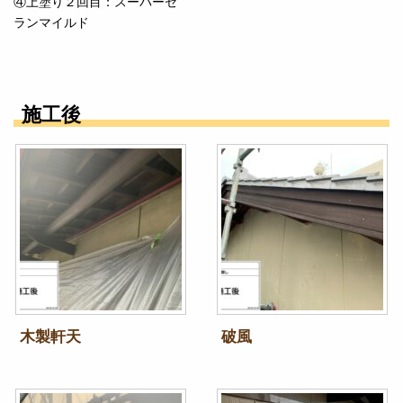
④上塗り２回目：スーパーセ
ランマイルド
施工後
木製軒天
破風