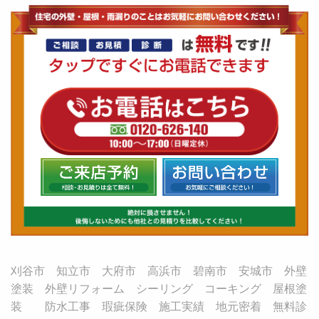
刈谷市 知立市 大府市 高浜市 碧南市 安城市 外壁
塗装 外壁リフォーム シーリング コーキング 屋根塗
装 防水工事 瑕疵保険 施工実績 地元密着 無料診