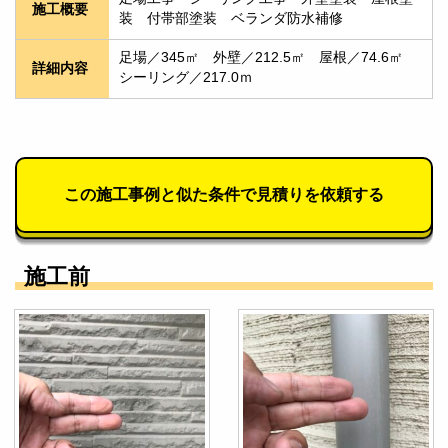
施工概要
装　付帯部塗装　ベランダ防水補修
足場／345㎡　外壁／212.5㎡　屋根／74.6㎡　
詳細内容
シーリング／217.0ｍ
この施工事例と似た条件で見積りを依頼する
施工前