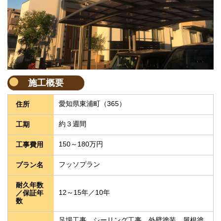
施工概要
愛知県東浦町（365）
住所
約３週間
工期
150～180万円
工事費用
フッソプラン
プラン名
耐久年数
12～15年／10年
／保証年
数
足場工事　シーリング工事　外壁塗装　屋根塗