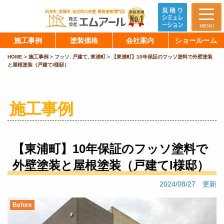
MENU
施工事例
塗装価格
会社案内
ショールーム
HOME
>
施工事例
>
フッソ
,
戸建て
,
東浦町
>
【東浦町】10年保証のフッソ塗料で外壁塗装
と屋根塗装（戸建てI様邸）
施工事例
【東浦町】10年保証のフッソ塗料で
外壁塗装と屋根塗装（戸建てI様邸）
2024/08/27 更新
Before