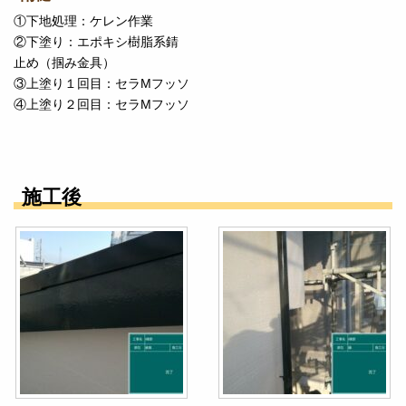
①下地処理：ケレン作業
②下塗り：エポキシ樹脂系錆
止め（掴み金具）
③上塗り１回目：セラMフッソ
④上塗り２回目：セラMフッソ
施工後