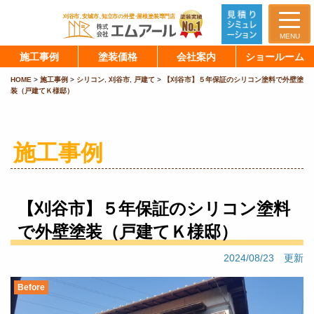
MENU
施工事例
塗装価格
会社案内
ショールーム
HOME
>
施工事例
>
シリコン
,
刈谷市
,
戸建て
>
【刈谷市】５年保証のシリコン塗料で外壁塗
装（戸建てＫ様邸）
施工事例
【刈谷市】５年保証のシリコン塗料
で外壁塗装（戸建てＫ様邸）
2024/08/23 更新
Before