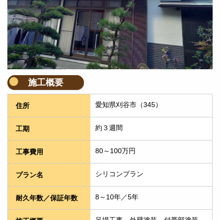
施工概要
愛知県刈谷市（345）
住所
約３週間
工期
80～100万円
工事費用
シリコンプラン
プラン名
8～10年／5年
耐久年数／保証年数