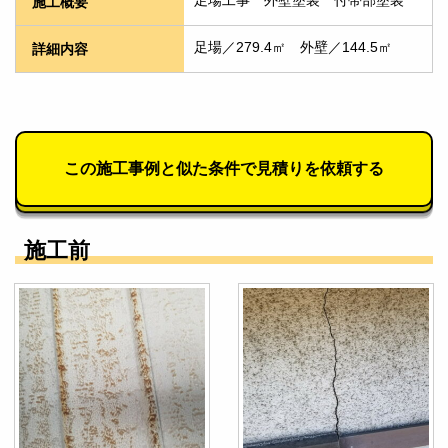
足場工事　外壁塗装　付帯部塗装
施工概要
足場／279.4㎡　外壁／144.5㎡
詳細内容
この施工事例と似た条件で見積りを依頼する
施工前