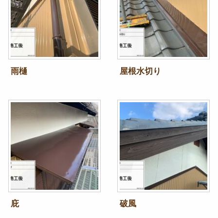
雨樋
屋根水切り
庇
破風