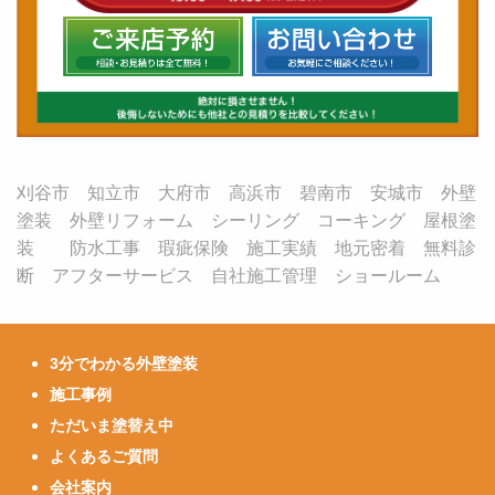
刈谷市 知立市 大府市 高浜市 碧南市 安城市 外壁
塗装 外壁リフォーム シーリング コーキング 屋根塗
装 防水工事 瑕疵保険 施工実績 地元密着 無料診
断 アフターサービス 自社施工管理 ショールーム
3分でわかる外壁塗装
施工事例
ただいま塗替え中
よくあるご質問
会社案内