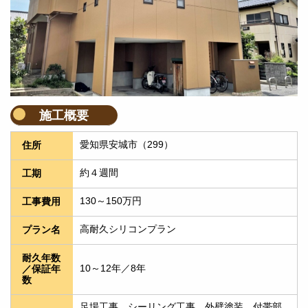
施工概要
愛知県安城市（299）
住所
約４週間
工期
130～150万円
工事費用
高耐久シリコンプラン
プラン名
耐久年数
10～12年／8年
／保証年
数
足場工事　シーリング工事　外壁塗装　付帯部