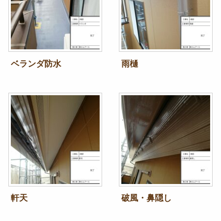
ベランダ防水
雨樋
軒天
破風・鼻隠し