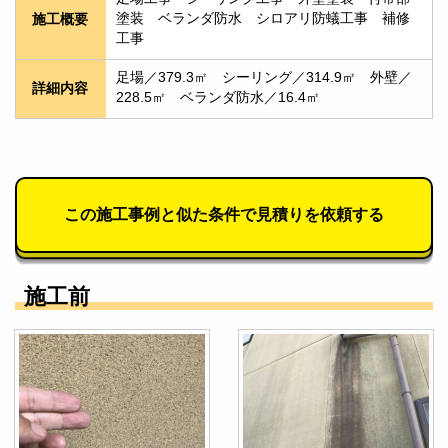
塗装　ベランダ防水　シロアリ防蟻工事　補修
施工概要
工事
足場／379.3㎡　シーリング／314.9㎡　外壁／
詳細内容
228.5㎡　ベランダ防水／16.4㎡
この施工事例と似た条件で見積りを依頼する
施工前