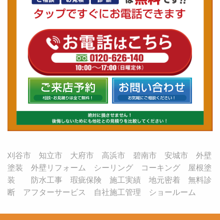
刈谷市 知立市 大府市 高浜市 碧南市 安城市 外壁
塗装 外壁リフォーム シーリング コーキング 屋根塗
装 防水工事 瑕疵保険 施工実績 地元密着 無料診
断 アフターサービス 自社施工管理 ショールーム