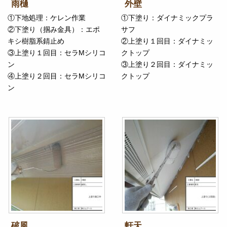
雨樋
外壁
①下地処理：ケレン作業
①下塗り：ダイナミックプラ
②下塗り（掴み金具）：エポ
サフ
キシ樹脂系錆止め
②上塗り１回目：ダイナミッ
③上塗り１回目：セラMシリコ
クトップ
ン
③上塗り２回目：ダイナミッ
④上塗り２回目：セラMシリコ
クトップ
ン
破風
軒天