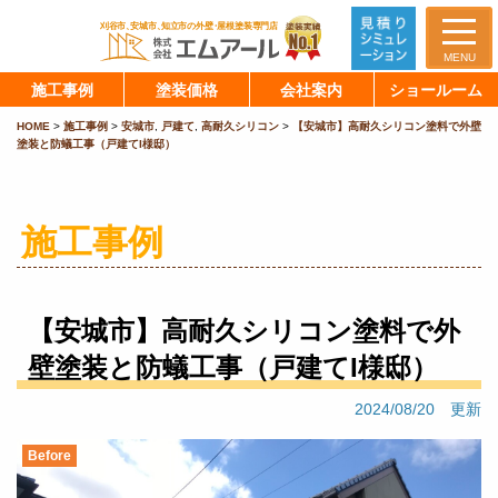
MENU
施工事例
塗装価格
会社案内
ショールーム
HOME
>
施工事例
>
安城市
,
戸建て
,
高耐久シリコン
>
【安城市】高耐久シリコン塗料で外壁
塗装と防蟻工事（戸建てI様邸）
施工事例
【安城市】高耐久シリコン塗料で外
壁塗装と防蟻工事（戸建てI様邸）
2024/08/20 更新
Before