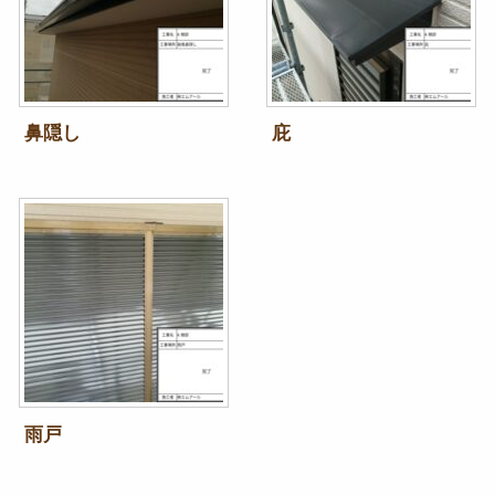
鼻隠し
庇
雨戸