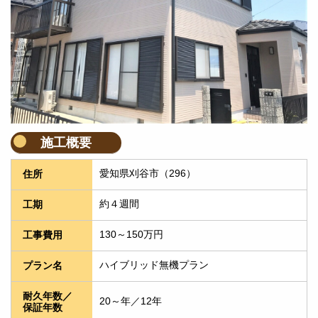
施工概要
愛知県刈谷市（296）
住所
約４週間
工期
130～150万円
工事費用
ハイブリッド無機プラン
プラン名
耐久年数／
20～年／12年
保証年数