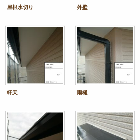
屋根水切り
外壁
軒天
雨樋