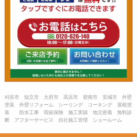
刈谷市 知立市 大府市 高浜市 碧南市 安城市 外壁
塗装 外壁リフォーム シーリング コーキング 屋根塗
装 防水工事 瑕疵保険 施工実績 地元密着 無料診
断 アフターサービス 自社施工管理 ショールーム