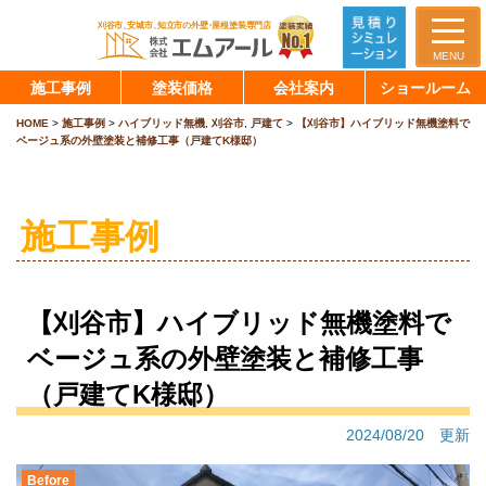
MENU
施工事例
塗装価格
会社案内
ショールーム
HOME
>
施工事例
>
ハイブリッド無機
,
刈谷市
,
戸建て
>
【刈谷市】ハイブリッド無機塗料で
ベージュ系の外壁塗装と補修工事（戸建てK様邸）
施工事例
【刈谷市】ハイブリッド無機塗料で
ベージュ系の外壁塗装と補修工事
（戸建てK様邸）
2024/08/20 更新
Before