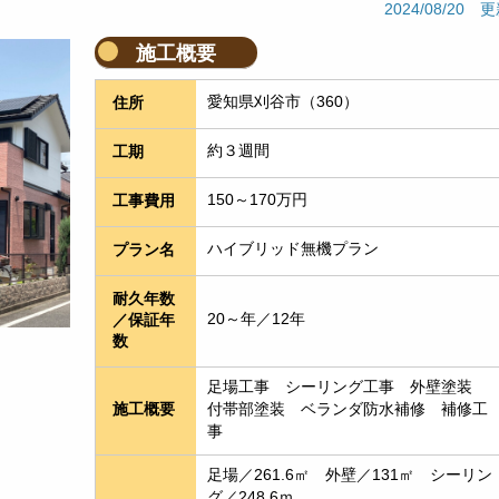
2024/08/20 
施工概要
愛知県刈谷市（360）
住所
約３週間
工期
150～170万円
工事費用
ハイブリッド無機プラン
プラン名
耐久年数
20～年／12年
／保証年
数
足場工事　シーリング工事　外壁塗装　
付帯部塗装　ベランダ防水補修　補修工
施工概要
事
足場／261.6㎡　外壁／131㎡　シーリン
グ／248.6ｍ