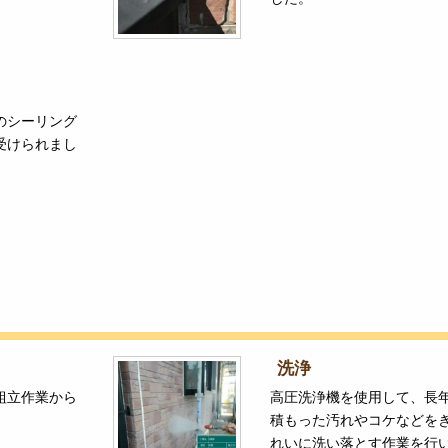
のシーリング
受けられまし
洗浄
組立作業から
高圧洗浄機を使用して、長
積もった汚れやコケなどを
れいに洗い落とす作業を行