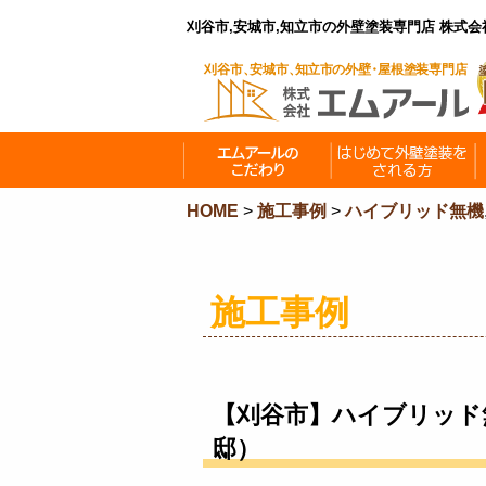
刈谷市,安城市,知立市の外壁塗装専門店 株式
HOME
>
施工事例
>
ハイブリッド無機
施工事例
【刈谷市】ハイブリッド
邸）