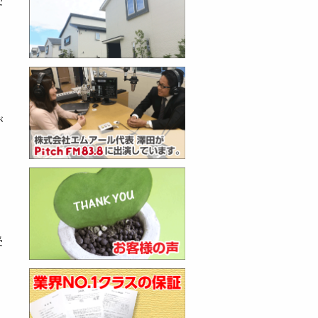
受
が
受