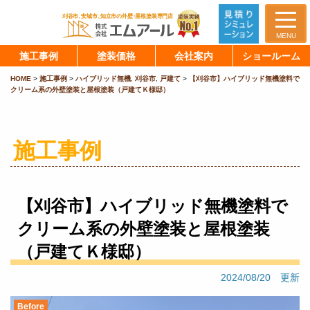
MENU
施工事例
塗装価格
会社案内
ショールーム
HOME
>
施工事例
>
ハイブリッド無機
,
刈谷市
,
戸建て
>
【刈谷市】ハイブリッド無機塗料で
クリーム系の外壁塗装と屋根塗装（戸建てＫ様邸）
施工事例
【刈谷市】ハイブリッド無機塗料で
クリーム系の外壁塗装と屋根塗装
（戸建てＫ様邸）
2024/08/20 更新
Before