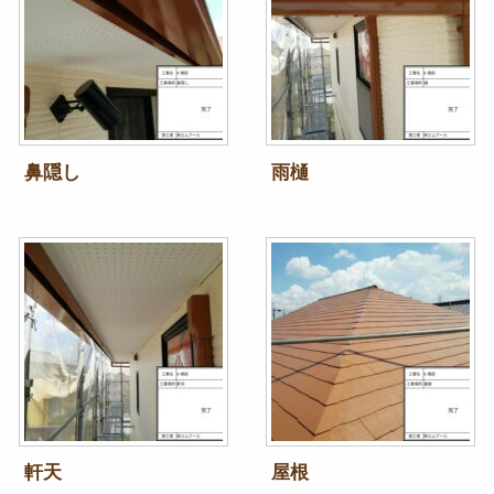
鼻隠し
雨樋
軒天
屋根