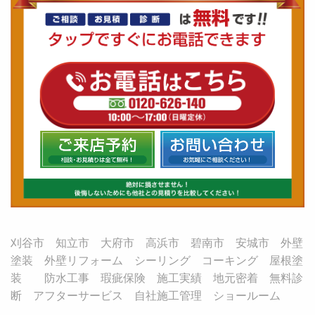
刈谷市 知立市 大府市 高浜市 碧南市 安城市 外壁
塗装 外壁リフォーム シーリング コーキング 屋根塗
装 防水工事 瑕疵保険 施工実績 地元密着 無料診
断 アフターサービス 自社施工管理 ショールーム