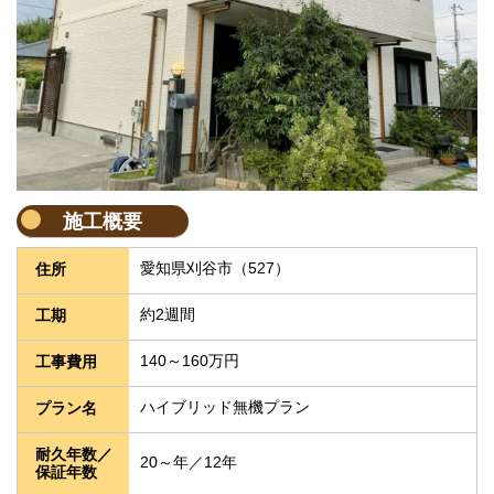
施工概要
愛知県刈谷市（527）
住所
約2週間
工期
140～160万円
工事費用
ハイブリッド無機プラン
プラン名
耐久年数／
20～年／12年
保証年数