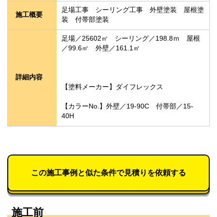
足場工事　シーリング工事　外壁塗装　屋根塗
施工概要
装　付帯部塗装
足場／25602㎡　シーリング／198.8ｍ　屋根
／99.6㎡　外壁／161.1㎡　
詳細内容
【塗料メーカー】ダイフレックス
【カラーNo.】外壁／19-90C　付帯部／15-
40H
この施工事例と似た条件で見積りを依頼する
施工前