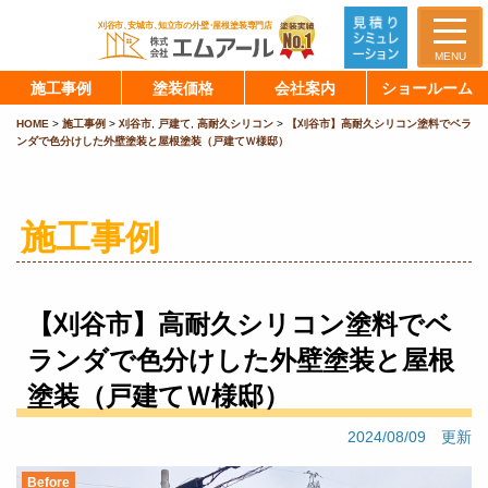
MENU
施工事例
塗装価格
会社案内
ショールーム
HOME
>
施工事例
>
刈谷市
,
戸建て
,
高耐久シリコン
>
【刈谷市】高耐久シリコン塗料でベラ
ンダで色分けした外壁塗装と屋根塗装（戸建てＷ様邸）
施工事例
【刈谷市】高耐久シリコン塗料でベ
ランダで色分けした外壁塗装と屋根
塗装（戸建てＷ様邸）
2024/08/09 更新
Before