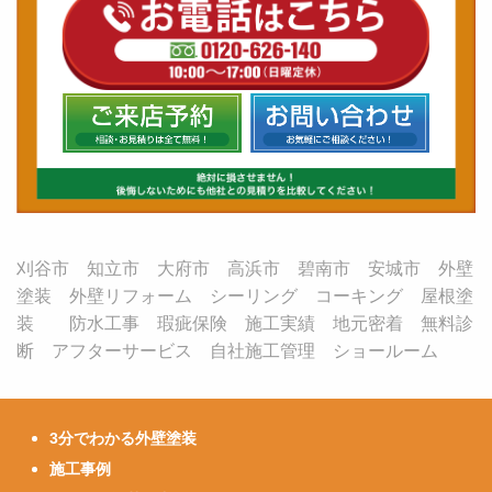
刈谷市 知立市 大府市 高浜市 碧南市 安城市 外壁
塗装 外壁リフォーム シーリング コーキング 屋根塗
装 防水工事 瑕疵保険 施工実績 地元密着 無料診
断 アフターサービス 自社施工管理 ショールーム
3分でわかる外壁塗装
施工事例