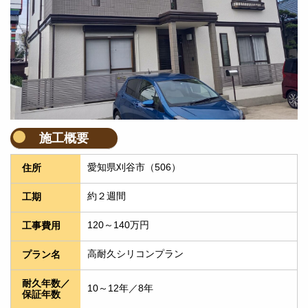
施工概要
愛知県刈谷市（506）
住所
約２週間
工期
120～140万円
工事費用
高耐久シリコンプラン
プラン名
耐久年数／
10～12年／8年
保証年数