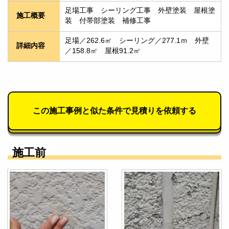
足場工事　シーリング工事　外壁塗装　屋根塗
施工概要
装　付帯部塗装　補修工事
足場／262.6㎡　シーリング／277.1ｍ　外壁
詳細内容
／158.8㎡　屋根91.2㎡
この施工事例と似た条件で見積りを依頼する
施工前