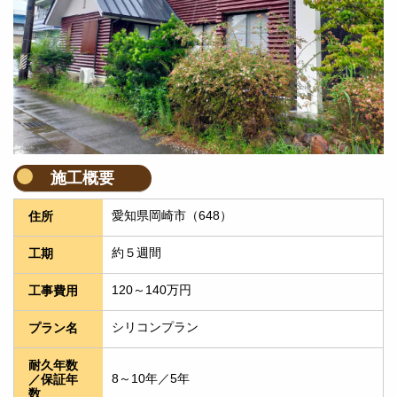
施工概要
愛知県岡崎市（648）
住所
約５週間
工期
120～140万円
工事費用
シリコンプラン
プラン名
耐久年数
8～10年／5年
／保証年
数