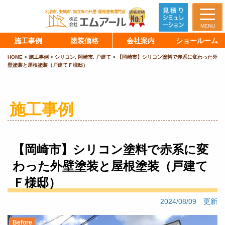
MENU
施工事例
塗装価格
会社案内
ショールーム
HOME
>
施工事例
>
シリコン
,
岡崎市
,
戸建て
>
【岡崎市】シリコン塗料で赤系に変わった外
壁塗装と屋根塗装（戸建てＦ様邸）
施工事例
【岡崎市】シリコン塗料で赤系に変
わった外壁塗装と屋根塗装（戸建て
Ｆ様邸）
2024/08/09 更新
Before