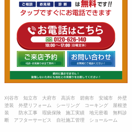
刈谷市 知立市 大府市 高浜市 碧南市 安城市 外壁
塗装 外壁リフォーム シーリング コーキング 屋根塗
装 防水工事 瑕疵保険 施工実績 地元密着 無料診
断 アフターサービス 自社施工管理 ショールーム