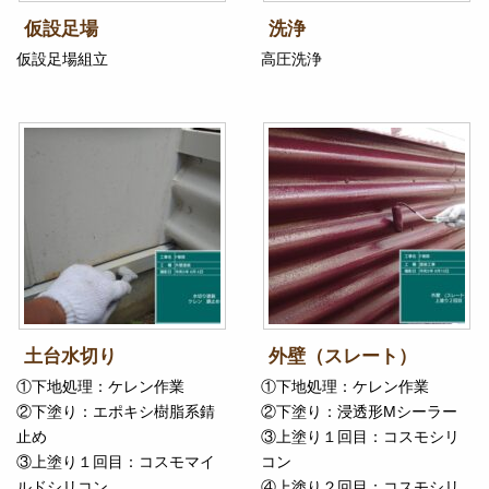
仮設足場
洗浄
仮設足場組立
高圧洗浄
土台水切り
外壁（スレート）
①下地処理：ケレン作業
①下地処理：ケレン作業
②下塗り：エポキシ樹脂系錆
②下塗り：浸透形Mシーラー
止め
③上塗り１回目：コスモシリ
③上塗り１回目：コスモマイ
コン
ルドシリコン
④上塗り２回目：コスモシリ