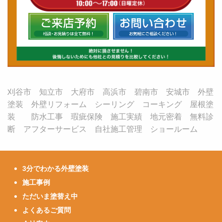
刈谷市 知立市 大府市 高浜市 碧南市 安城市 外壁
塗装 外壁リフォーム シーリング コーキング 屋根塗
装 防水工事 瑕疵保険 施工実績 地元密着 無料診
断 アフターサービス 自社施工管理 ショールーム
3分でわかる外壁塗装
施工事例
ただいま塗替え中
よくあるご質問