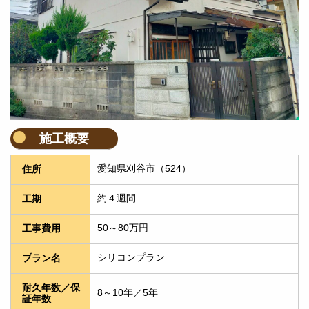
施工概要
愛知県刈谷市（524）
住所
約４週間
工期
50～80万円
工事費用
シリコンプラン
プラン名
耐久年数／保
8～10年／5年
証年数