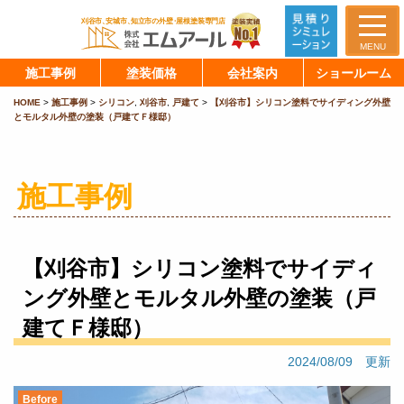
MENU
施工事例
塗装価格
会社案内
ショールーム
HOME
>
施工事例
>
シリコン
,
刈谷市
,
戸建て
>
【刈谷市】シリコン塗料でサイディング外壁
とモルタル外壁の塗装（戸建てＦ様邸）
施工事例
【刈谷市】シリコン塗料でサイディ
ング外壁とモルタル外壁の塗装（戸
建てＦ様邸）
2024/08/09 更新
Before