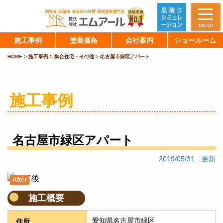
MENU
施工事例
塗装価格
会社案内
ショールーム
HOME
>
施工事例
>
集合住宅・その他
>
名古屋市緑区アパート
施工事例
名古屋市緑区アパート
2019/05/31 更新
After
施工概要
愛知県名古屋市緑区
住所