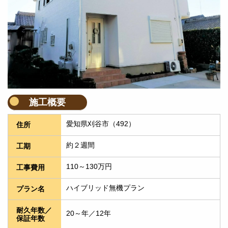
施工概要
愛知県刈谷市（492）
住所
約２週間
工期
110～130万円
工事費用
ハイブリッド無機プラン
プラン名
耐久年数／
20～年／12年
保証年数