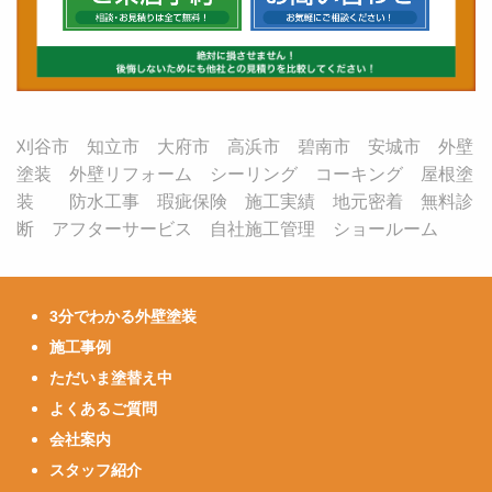
刈谷市 知立市 大府市 高浜市 碧南市 安城市 外壁
塗装 外壁リフォーム シーリング コーキング 屋根塗
装 防水工事 瑕疵保険 施工実績 地元密着 無料診
断 アフターサービス 自社施工管理 ショールーム
3分でわかる外壁塗装
施工事例
ただいま塗替え中
よくあるご質問
会社案内
スタッフ紹介