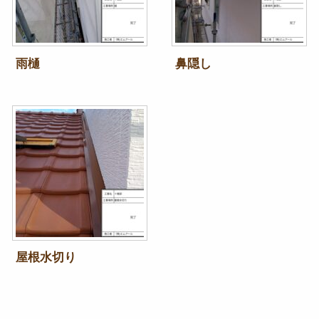
雨樋
鼻隠し
屋根水切り