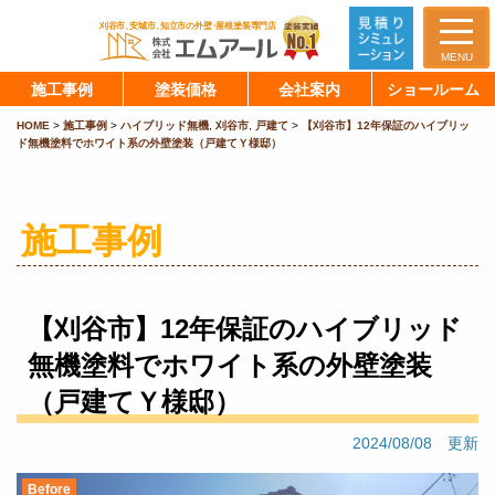
MENU
施工事例
塗装価格
会社案内
ショールーム
HOME
>
施工事例
>
ハイブリッド無機
,
刈谷市
,
戸建て
>
【刈谷市】12年保証のハイブリッ
ド無機塗料でホワイト系の外壁塗装（戸建てＹ様邸）
施工事例
【刈谷市】12年保証のハイブリッド
無機塗料でホワイト系の外壁塗装
（戸建てＹ様邸）
2024/08/08 更新
Before