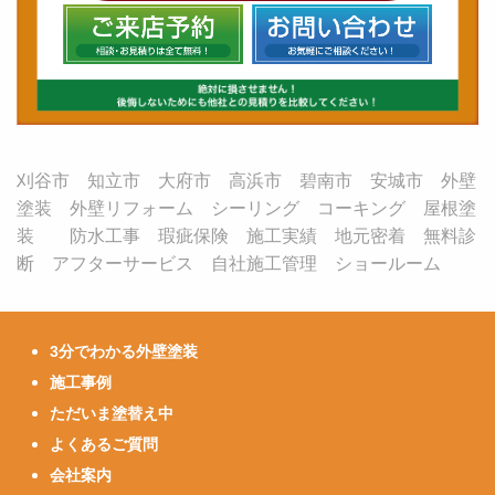
刈谷市 知立市 大府市 高浜市 碧南市 安城市 外壁
塗装 外壁リフォーム シーリング コーキング 屋根塗
装 防水工事 瑕疵保険 施工実績 地元密着 無料診
断 アフターサービス 自社施工管理 ショールーム
3分でわかる外壁塗装
施工事例
ただいま塗替え中
よくあるご質問
会社案内