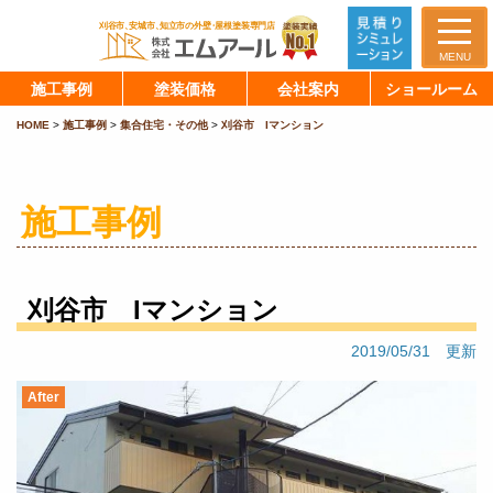
MENU
施工事例
塗装価格
会社案内
ショールーム
HOME
>
施工事例
>
集合住宅・その他
>
刈谷市 Iマンション
施工事例
刈谷市 Iマンション
2019/05/31 更新
After