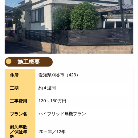
施工概要
愛知県刈谷市（423）
住所
約４週間
工期
130～150万円
工事費用
ハイブリッド無機プラン
プラン名
耐久年数
20～年／12年
／保証年
数