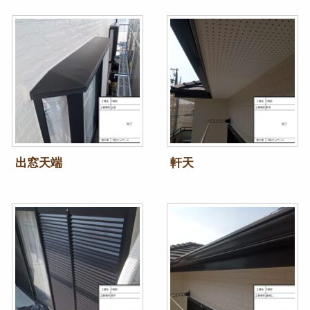
出窓天端
軒天