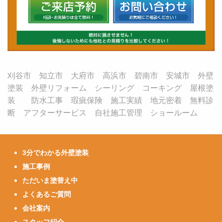
刈谷市 知立市 大府市 高浜市 碧南市 安城市 外壁
塗装 外壁リフォーム シーリング コーキング 屋根塗
装 防水工事 瑕疵保険 施工実績 地元密着 無料診
断 アフターサービス 自社施工管理 ショールーム
3分でわかる外壁塗装
施工事例
ただいま塗替え中
よくあるご質問
会社案内
スタッフ紹介