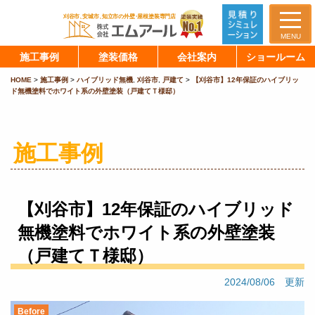
MENU
施工事例
塗装価格
会社案内
ショールーム
HOME
>
施工事例
>
ハイブリッド無機
,
刈谷市
,
戸建て
>
【刈谷市】12年保証のハイブリッ
ド無機塗料でホワイト系の外壁塗装（戸建てＴ様邸）
施工事例
【刈谷市】12年保証のハイブリッド
無機塗料でホワイト系の外壁塗装
（戸建てＴ様邸）
2024/08/06 更新
Before