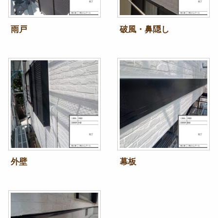
雨戸
破風・鼻隠し
外壁
幕板