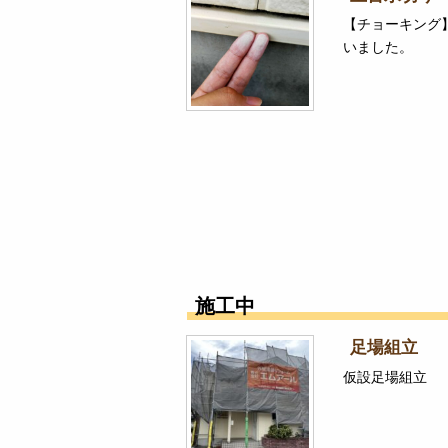
【チョーキング
いました。
施工中
足場組立
仮設足場組立