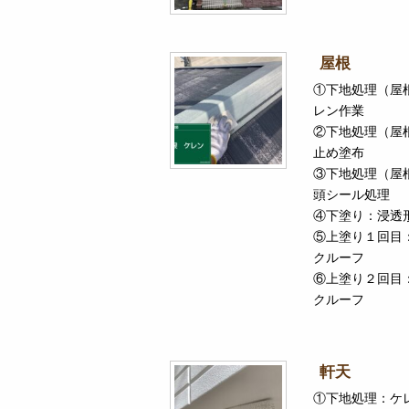
屋根
①下地処理（屋
レン作業
②下地処理（屋
止め塗布
③下地処理（屋
頭シール処理
④下塗り：浸透
⑤上塗り１回目
クルーフ
⑥上塗り２回目
クルーフ
軒天
①下地処理：ケ