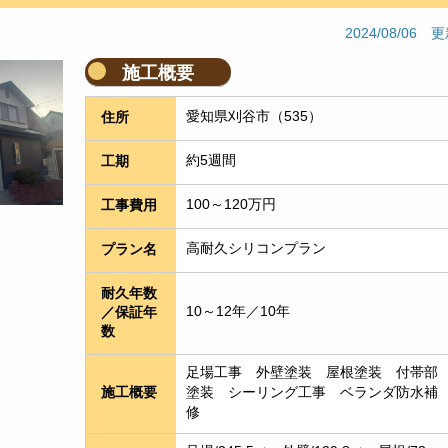
2024/08/06 
施工概要
愛知県刈谷市（535）
住所
約5週間
工期
100～120万円
工事費用
高耐久シリコンプラン
プラン名
耐久年数
10～12年／10年
／保証年
数
足場工事　外壁塗装　屋根塗装　付帯部
塗装　シーリング工事　ベランダ防水補
施工概要
修