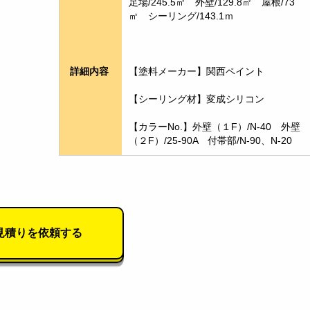
足場/245.5㎡　外壁/129.8㎡　屋根/73
㎡　シーリング/143.1ｍ　
【塗料メーカー】関西ペイント
詳細内容
【シーリング材】変成シリコン
【カラーNo.】外壁（１F）/N-40　外壁
（２F）/25-90A　付帯部/N-90、N-20
見積りを依頼する