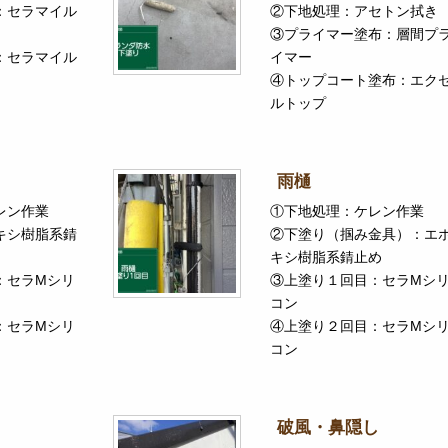
：セラマイル
②下地処理：アセトン拭き
③プライマー塗布：層間プ
：セラマイル
イマー
④トップコート塗布：エク
ルトップ
雨樋
レン作業
①下地処理：ケレン作業
キシ樹脂系錆
②下塗り（掴み金具）：エ
キシ樹脂系錆止め
：セラMシリ
③上塗り１回目：セラMシ
コン
：セラMシリ
④上塗り２回目：セラMシ
コン
破風・鼻隠し