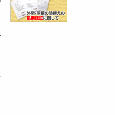
殖
素
て