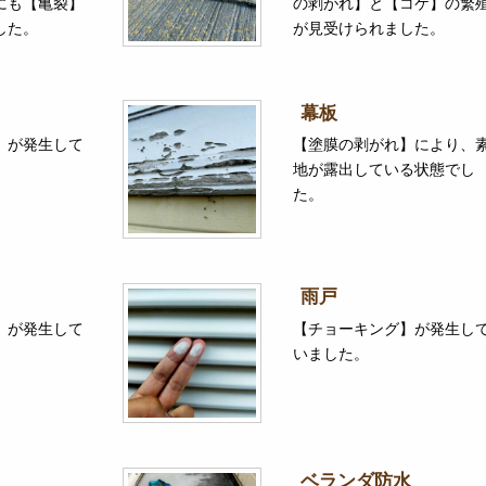
にも【亀裂】
の剥がれ】と【コケ】の繁
した。
が見受けられました。
幕板
】が発生して
【塗膜の剥がれ】により、
地が露出している状態でし
た。
雨戸
】が発生して
【チョーキング】が発生し
いました。
ベランダ防水