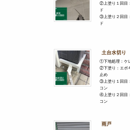
②上塗り１回目
ド
③上塗り２回目
ド
土台水切り
①下地処理：ケ
②下塗り：エポ
止め
③上塗り１回目
コン
④上塗り２回目
コン
雨戸