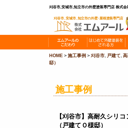
刈谷市,安城市,知立市の外壁塗装専門店 株式
HOME
>
施工事例
>
刈谷市
,
戸建て
,
高
邸）
施工事例
【刈谷市】高耐久シリコ
（戸建てＯ様邸）