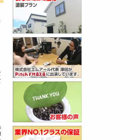
ま
て
て
れ
膜