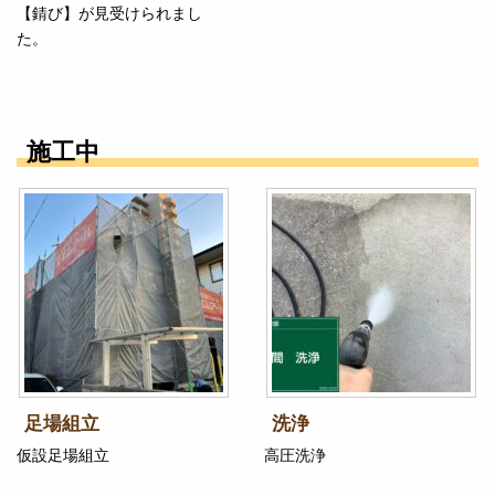
【錆び】が見受けられまし
た。
施工中
足場組立
洗浄
仮設足場組立
高圧洗浄