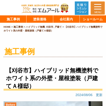
MENU
施工事例
塗装価格
会社案内
ショールーム
HOME
>
施工事例
>
ハイブリッド無機
,
刈谷市
,
戸建て
>
【刈谷市】ハイブリッド無機塗料で
ホワイト系の外壁・屋根塗装（戸建てＡ様邸）
施工事例
【刈谷市】ハイブリッド無機塗料で
ホワイト系の外壁・屋根塗装（戸建
てＡ様邸）
2024/08/06 更新
Before