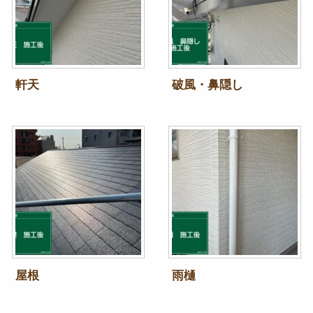
軒天
破風・鼻隠し
屋根
雨樋