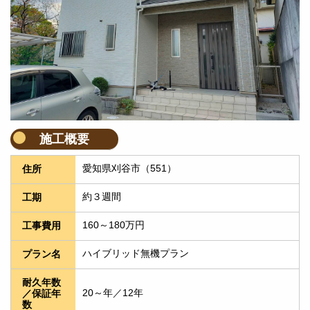
施工概要
愛知県刈谷市（551）
住所
約３週間
工期
160～180万円
工事費用
ハイブリッド無機プラン
プラン名
耐久年数
20～年／12年
／保証年
数