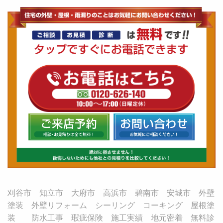
刈谷市 知立市 大府市 高浜市 碧南市 安城市 外壁
塗装 外壁リフォーム シーリング コーキング 屋根塗
装 防水工事 瑕疵保険 施工実績 地元密着 無料診