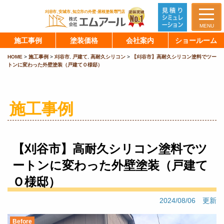
MENU
施工事例
塗装価格
会社案内
ショールーム
HOME
>
施工事例
>
刈谷市
,
戸建て
,
高耐久シリコン
>
【刈谷市】高耐久シリコン塗料でツー
トンに変わった外壁塗装（戸建てＯ様邸）
施工事例
【刈谷市】高耐久シリコン塗料でツ
ートンに変わった外壁塗装（戸建て
Ｏ様邸）
2024/08/06 更新
Before