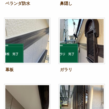
ベランダ防水
鼻隠し
幕板
ガラリ