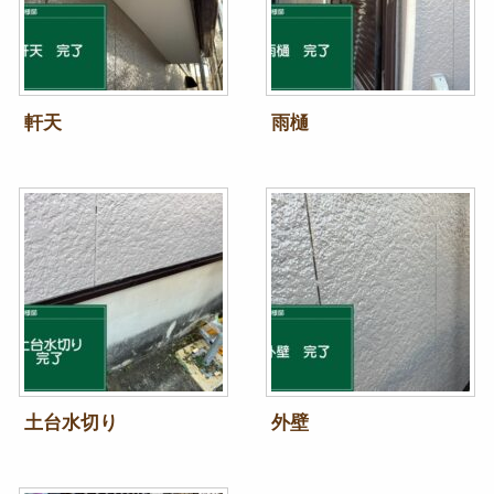
軒天
雨樋
土台水切り
外壁