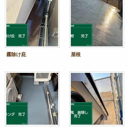
霧除け庇
屋根