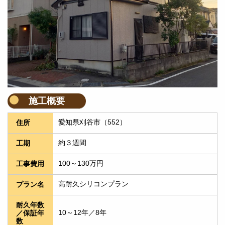
施工概要
愛知県刈谷市（552）
住所
約３週間
工期
100～130万円
工事費用
高耐久シリコンプラン
プラン名
耐久年数
10～12年／8年
／保証年
数