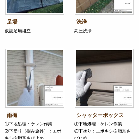
足場
洗浄
仮設足場組立
高圧洗浄
雨樋
シャッターボックス
①下地処理：ケレン作業
①下地処理：ケレン作業
②下塗り（掴み金具）：エポ
②下塗り：エポキシ樹脂系さ
キシ樹脂系さび止め
び止め