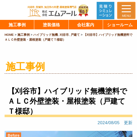
MENU
施工事例
塗装価格
会社案内
ショールーム
HOME
>
施工事例
>
ハイブリッド無機
,
刈谷市
,
戸建て
>
【刈谷市】ハイブリッド無機塗料で
ＡＬＣ外壁塗装・屋根塗装（戸建てＴ様邸）
施工事例
【刈谷市】ハイブリッド無機塗料で
ＡＬＣ外壁塗装・屋根塗装（戸建て
Ｔ様邸）
2024/08/05 更新
Before