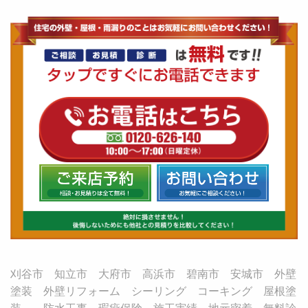
刈谷市 知立市 大府市 高浜市 碧南市 安城市 外壁
塗装 外壁リフォーム シーリング コーキング 屋根塗