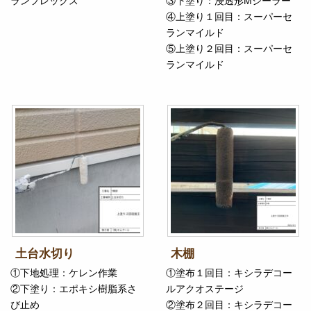
ランフレックス
③下塗り：浸透形Mシーラー
④上塗り１回目：スーパーセ
ランマイルド
⑤上塗り２回目：スーパーセ
ランマイルド
土台水切り
木棚
①下地処理：ケレン作業
①塗布１回目：キシラデコー
②下塗り：エポキシ樹脂系さ
ルアクオステージ
び止め
②塗布２回目：キシラデコー