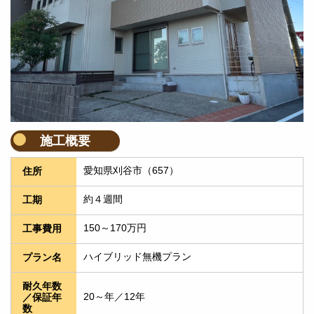
施工概要
愛知県刈谷市（657）
住所
約４週間
工期
150～170万円
工事費用
ハイブリッド無機プラン
プラン名
耐久年数
20～年／12年
／保証年
数