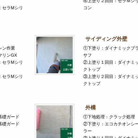
④上塗り２回目：セラＭシ
：セラMシリ
コン
サイディング外壁
レン作業
①下塗り：ダイナミックプ
マリンGX
サフ
：セラMシリ
②上塗り１回目：ダイナミ
クトップ
：セラMシリ
③上塗り２回目：ダイナミ
クトップ
外構
基礎ガード
①下地処理：クラック処理
基礎ガード
②下塗り：エコカチオンシ
ラー
③上塗り１回目：ダイナミ