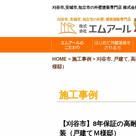
刈谷市,安城市,知立市の外壁塗装専門店 株式
HOME
>
施工事例
>
刈谷市
,
戸建て
,
高
様邸）
施工事例
【刈谷市】8年保証の高
装（戸建てＭ様邸）