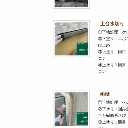
土台水切り
①下地処理：ケ
②下塗り：エポ
び止め
③上塗り１回目
コン
④上塗り２回目
コン
雨樋
①下地処理：ケ
②下塗り（掴み
キシ樹脂系さび
③上塗り１回目