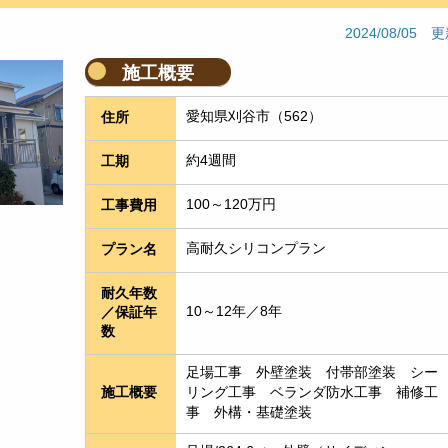
2024/08/05 
施工概要
愛知県刈谷市（562）
住所
約4週間
工期
100～120万円
工事費用
高耐久シリコンプラン
プラン名
耐久年数
10～12年／8年
／保証年
数
足場工事　外壁塗装　付帯部塗装　シー
リング工事　ベランダ防水工事　補修工
施工概要
事　外構・基礎塗装