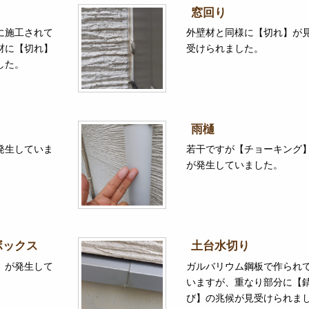
窓回り
に施工されて
外壁材と同様に【切れ】が
材に【切れ】
受けられました。
した。
雨樋
発生していま
若干ですが【チョーキング
が発生していました。
ボックス
土台水切り
】が発生して
ガルバリウム鋼板で作られ
いますが、重なり部分に【
び】の兆候が見受けられま