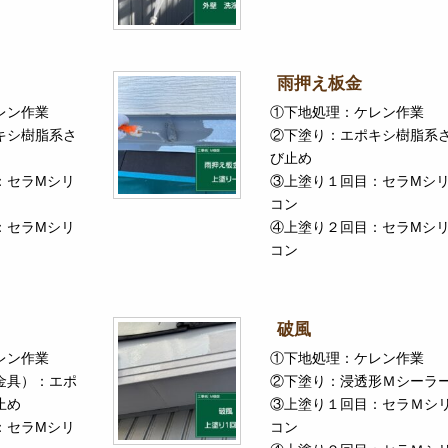
雨押え板金
レン作業
①下地処理：ケレン作業
キシ樹脂系さ
②下塗り：エポキシ樹脂系
び止め
：セラMシリ
③上塗り１回目：セラMシ
コン
：セラMシリ
④上塗り２回目：セラMシ
コン
破風
レン作業
①下地処理：ケレン作業
金具）：エポ
②下塗り：浸透形Ｍシーラ
止め
③上塗り１回目：セラＭシ
：セラMシリ
コン