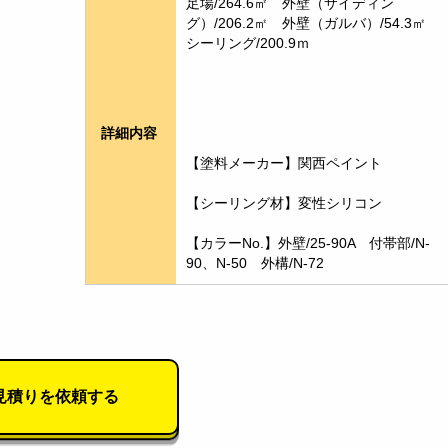
足場/264.6㎡　外壁（サイディン
グ）/206.2㎡　外壁（ガルバ）/54.3㎡　
シーリング/200.9ｍ
詳細内容
【塗料メーカー】関西ペイント
【シーリング材】変性シリコン
【カラーNo.】外壁/25-90A　付帯部/N-
90、N-50　外構/N-72
見積りを依頼する