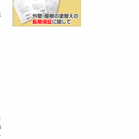
見
】
て
錆
し