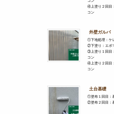
コン
④上塗り２回目
コン
外壁ガルバ
①下地処理：ケ
②下塗り：エポ
③上塗り１回目
コン
④上塗り２回目
コン
土台基礎
①塗布１回目：
②塗布２回目：