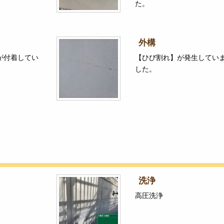
た。
外構
が付着してい
【ひび割れ】が発生してい
した。
洗浄
高圧洗浄