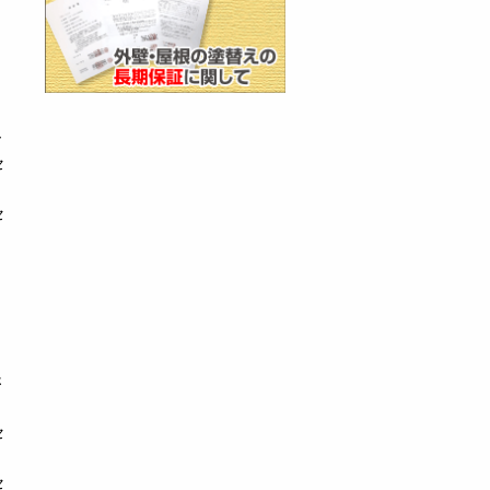
ー
セ
セ
さ
セ
セ