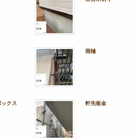
雨樋
ボックス
軒先板金