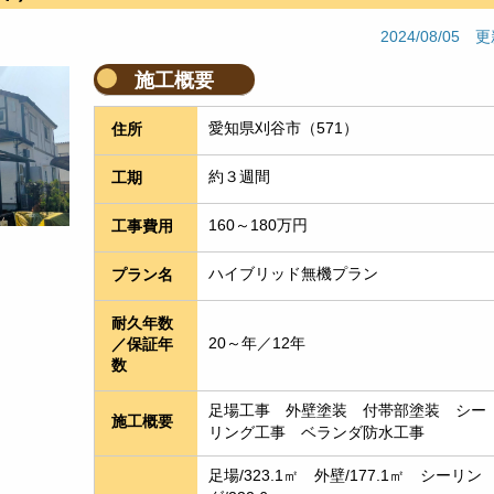
2024/08/05 
施工概要
愛知県刈谷市（571）
住所
約３週間
工期
160～180万円
工事費用
ハイブリッド無機プラン
プラン名
耐久年数
20～年／12年
／保証年
数
足場工事　外壁塗装　付帯部塗装　シー
施工概要
リング工事　ベランダ防水工事
足場/323.1㎡　外壁/177.1㎡　シーリン