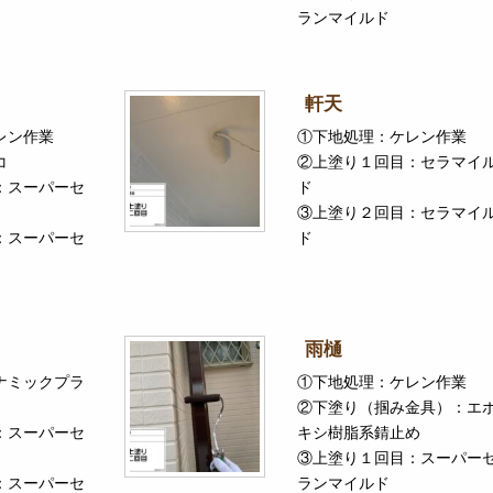
ランマイルド
軒天
レン作業
①下地処理：ケレン作業
コ
②上塗り１回目：セラマイ
：スーパーセ
ド
③上塗り２回目：セラマイ
：スーパーセ
ド
雨樋
ナミックプラ
①下地処理：ケレン作業
②下塗り（掴み金具）：エ
：スーパーセ
キシ樹脂系錆止め
③上塗り１回目：スーパー
：スーパーセ
ランマイルド