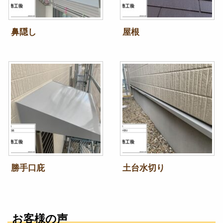
鼻隠し
屋根
勝手口庇
土台水切り
お客様の声