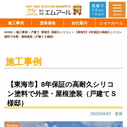
MENU
施工事例
塗装価格
会社案内
ショールーム
HOME
>
施工事例
>
戸建て
,
東海市
,
高耐久シリコン
>
【東海市】8年保証の高耐久シリコン
塗料で外壁・屋根塗装（戸建てＳ様邸）
施工事例
【東海市】8年保証の高耐久シリコ
ン塗料で外壁・屋根塗装（戸建てＳ
様邸）
2025/04/03 更新
Before