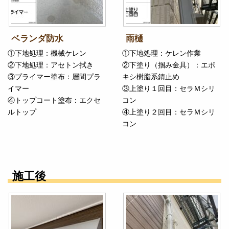
ベランダ防水
雨樋
①下地処理：機械ケレン
①下地処理：ケレン作業
②下地処理：アセトン拭き
②下塗り（掴み金具）：エポ
③プライマー塗布：層間プラ
キシ樹脂系錆止め
イマー
③上塗り１回目：セラＭシリ
④トップコート塗布：エクセ
コン
ルトップ
④上塗り２回目：セラＭシリ
コン
施工後