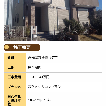
施工概要
愛知県東海市（577）
住所
約３週間
工期
110～130万円
工事費用
高耐久シリコンプラン
プラン名
耐久年数
10～12年／8年
／保証年
数