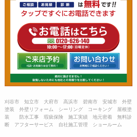
刈谷市 知立市 大府市 高浜市 碧南市 安城市 外壁
塗装 外壁リフォーム シーリング コーキング 屋根塗
装 防水工事 瑕疵保険 施工実績 地元密着 無料診
断 アフターサービス 自社施工管理 ショールーム