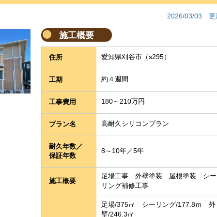
2026/03/03 
施工概要
愛知県刈谷市（s295）
住所
約４週間
工期
180～210万円
工事費用
高耐久シリコンプラン
プラン名
耐久年数／
8～10年／5年
保証年数
足場工事　外壁塗装　屋根塗装　シー
施工概要
リング補修工事
足場/375㎡　シーリング/177.8ｍ　外
壁/246.3㎡