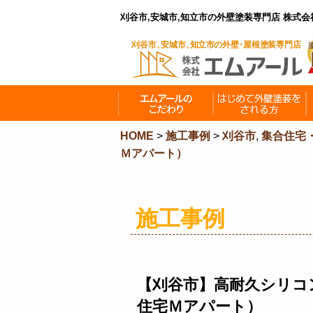
刈谷市,安城市,知立市の外壁塗装専門店 株式
HOME
>
施工事例
>
刈谷市
,
集合住宅
Ｍアパート）
施工事例
【刈谷市】高耐久シリコ
住宅Ｍアパート）