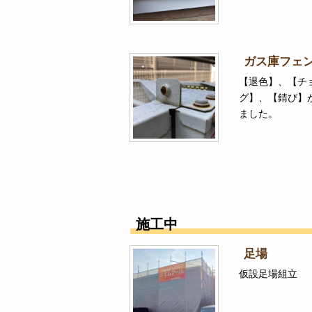
ガス庫フェ
【退色】、【チ
グ】、【錆び】
ました。
施工中
足場
仮設足場組立