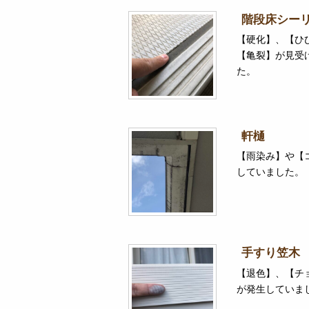
階段床シー
【硬化】、【ひ
【亀裂】が見受
た。
軒樋
【雨染み】や【
していました。
手すり笠木
【退色】、【チ
が発生していま