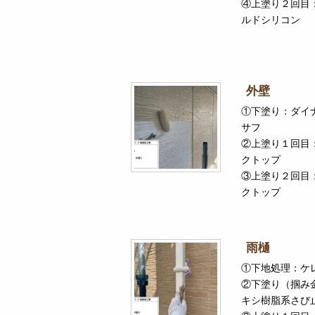
④上塗り２回目
ルドシリコン
外壁
①下塗り：ダイ
サフ
②上塗り１回目
クトップ
③上塗り２回目
クトップ
雨樋
①下地処理：ケ
②下塗り（掴み
キシ樹脂系さび