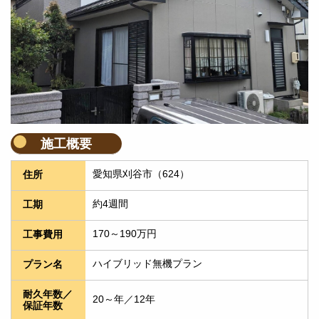
施工概要
愛知県刈谷市（624）
住所
約4週間
工期
170～190万円
工事費用
ハイブリッド無機プラン
プラン名
耐久年数／
20～年／12年
保証年数