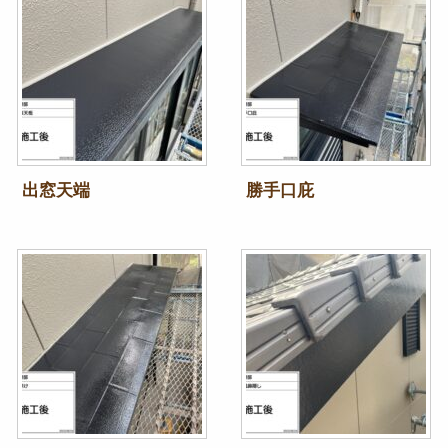
出窓天端
勝手口庇