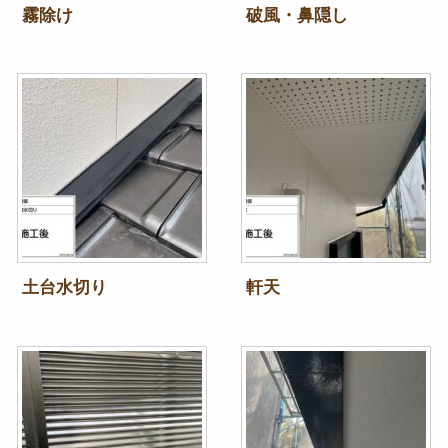
霧除け
破風・鼻隠し
土台水切り
軒天