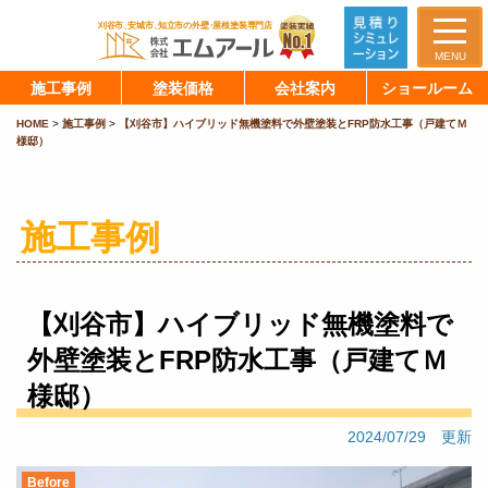
MENU
施工事例
塗装価格
会社案内
ショールーム
HOME
>
施工事例
>
【刈谷市】ハイブリッド無機塗料で外壁塗装とFRP防水工事（戸建てＭ
様邸）
施工事例
【刈谷市】ハイブリッド無機塗料で
外壁塗装とFRP防水工事（戸建てＭ
様邸）
2024/07/29 更新
Before