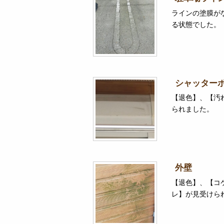
ラインの塗膜が
る状態でした。
シャッター
【退色】、【汚
られました。
外壁
【退色】、【コ
レ】が見受けら