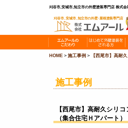
刈谷市,安城市,知立市の外壁塗装専門店 株式
HOME
>
施工事例
>
【西尾市】高耐久
施工事例
【西尾市】高耐久シリコ
（集合住宅Ｈアパート）