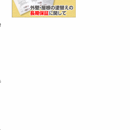
付
れ
れ