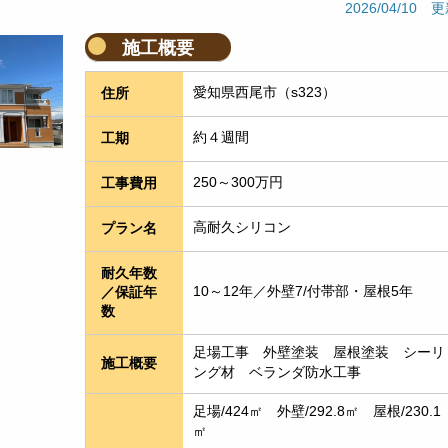
2026/04/10 
施工概要
愛知県西尾市（s323）
住所
約４週間
工期
250～300万円
工事費用
高耐久シリコン
プラン名
耐久年数
10～12年／外壁7/付帯部・屋根5年
／保証年
数
足場工事　外壁塗装　屋根塗装　シーリ
施工概要
ング材　ベランダ防水工事
足場/424㎡　外壁/292.8㎡　屋根/230.1
㎡