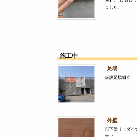
ました。
施工中
足場
仮設足場組立
外壁
①下塗り：ダイ
サフ