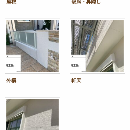
屋根
破風・鼻隠し
外構
軒天