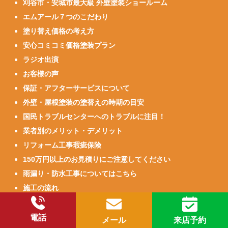
刈谷市・安城市最大級 外壁塗装ショールーム
エムアール７つのこだわり
塗り替え価格の考え方
安心コミコミ価格塗装プラン
ラジオ出演
お客様の声
保証・アフターサービスについて
外壁・屋根塗装の塗替えの時期の目安
国民トラブルセンターへのトラブルに注目！
業者別のメリット・デメリット
リフォーム工事瑕疵保険
150万円以上のお見積りにご注意してください
雨漏り・防水工事についてはこちら
施工の流れ
カラーシミュレーション
見積りシミュレーション
電話
メール
来店予約