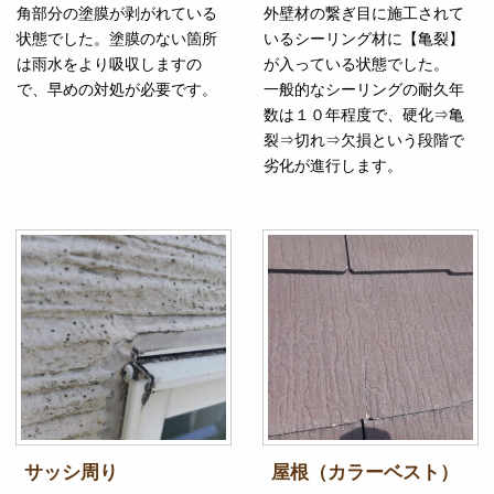
角部分の塗膜が剥がれている
外壁材の繋ぎ目に施工されて
状態でした。塗膜のない箇所
いるシーリング材に【亀裂】
は雨水をより吸収しますの
が入っている状態でした。
で、早めの対処が必要です。
一般的なシーリングの耐久年
数は１０年程度で、硬化⇒亀
裂⇒切れ⇒欠損という段階で
劣化が進行します。
サッシ周り
屋根（カラーベスト）