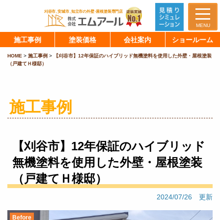
MENU
施工事例
塗装価格
会社案内
ショールーム
HOME
>
施工事例
>
【刈谷市】12年保証のハイブリッド無機塗料を使用した外壁・屋根塗装
（戸建てＨ様邸）
施工事例
【刈谷市】12年保証のハイブリッド
無機塗料を使用した外壁・屋根塗装
（戸建てＨ様邸）
2024/07/26 更新
Before