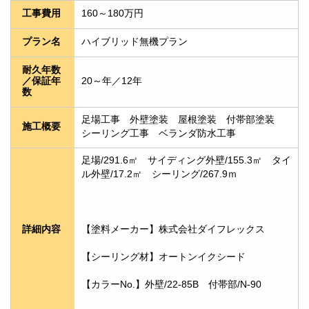
160～180万円
工事費用
ハイブリッド無機プラン
プラン名
耐久年数
20～年／12年
／保証年
数
足場工事　外壁塗装　屋根塗装　付帯部塗装　
施工概要
シーリング工事　ベランダ防水工事
足場/291.6㎡　サイディング外壁/155.3㎡　タイ
ル外壁/17.2㎡　シーリング/267.9ｍ
【塗料メーカー】株式会社ダイフレックス
詳細内容
【シーリング材】オートンイクシード
【カラーNo.】外壁/22-85B　付帯部/N-90