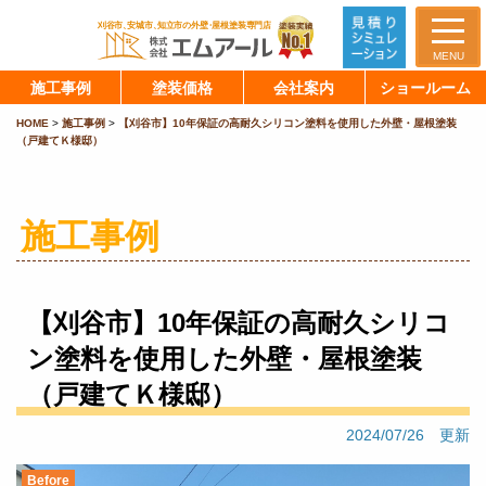
MENU
施工事例
塗装価格
会社案内
ショールーム
HOME
>
施工事例
>
【刈谷市】10年保証の高耐久シリコン塗料を使用した外壁・屋根塗装
（戸建てＫ様邸）
施工事例
【刈谷市】10年保証の高耐久シリコ
ン塗料を使用した外壁・屋根塗装
（戸建てＫ様邸）
2024/07/26 更新
Before