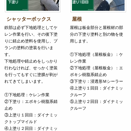
シャッターボックス
屋根
鉄部は必ず下地処理としてケ
屋根は板金部分と屋根材の部
レン作業を行い、その後下塗
分の下塗り塗料と別の物を使
りに錆止め塗料を使用し、プ
用します。
ランの塗料の塗装を行いま
す。
①下地処理（屋根板金）：ケ
下地処理や錆止めをしっかり
レン作業
行わなければ、せっかく塗装
②下地処理（屋根板金）：エ
を行ってもすぐに塗膜が剥が
ポキシ樹脂系錆止め
れてきてしまいます。
③下塗り：浸透形Ｍシーラー
④上塗り１回目：ダイナミッ
①下地処理：ケレン作業
クルーフ
②下塗り：エポキシ樹脂系錆
⑤上塗り２回目：ダイナミッ
止め
クルーフ
③上塗り１回目：ダイナミッ
クトップマイルド
④上塗り２回目：ダイナミッ