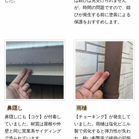
した。
は錆びは見受けられません
が、時間の問題ですので、錆
びが発生する前に塗装による
保護をおすすめします。
鼻隠し
雨樋
鼻隠しにも【コケ】が付着し
【チョーキング】が発生して
ていました。材質は屋根や外
いました。雨樋は塩化ビニル
壁と同じ窯業系サイディング
製で劣化すると弾力性が失わ
で造られています。
れ、軽い衝撃等で破損の可能