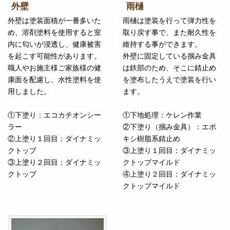
外壁
雨樋
外壁は塗装面積が一番多いた
雨樋は塗装を行って弾力性を
め、溶剤塗料を使用すると室
取り戻す事で、また耐久性を
内に匂いが浸透し、健康被害
維持する事ができます。
を起こす可能性があります。
外壁に固定している掴み金具
職人やお施主様ご家族様の健
は鉄部のため、そこに錆止め
康面を配慮し、水性塗料を使
を塗布したうえで塗装を行い
用しました。
ます。
①下塗り：エコカチオンシー
①下地処理：ケレン作業
ラー
②下塗り（掴み金具）：エポ
②上塗り１回目：ダイナミッ
キシ樹脂系錆止め
クトップ
③上塗り１回目：ダイナミッ
③上塗り２回目：ダイナミッ
クトップマイルド
クトップ
④上塗り２回目：ダイナミッ
クトップマイルド