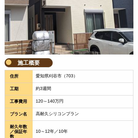
施工概要
愛知県刈谷市（703）
住所
約3週間
工期
120～140万円
工事費用
高耐久シリコンプラン
プラン名
耐久年数
10～12年／10年
／保証年
数