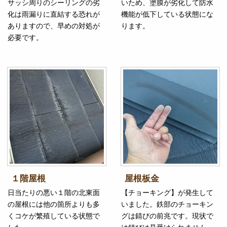
サッシ周りのシーリングの劣
いため、塗膜が劣化して防水
化は雨漏りに直結する恐れが
機能が低下している状態にな
ありますので、早めの対処が
ります。
必要です。
１階屋根
屋根板金
日当たりの悪い１階の北東面
【チョーキング】が発生して
の屋根には他の箇所よりも多
いました。鉄部のチョーキン
くコケが繁殖している状態で
グは錆びの前兆です。現状で