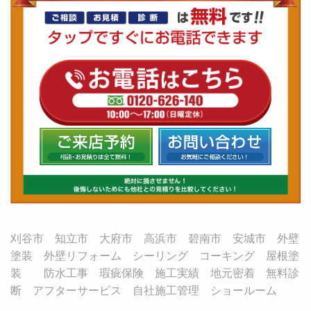
刈谷市 知立市 大府市 高浜市 碧南市 安城市 外壁
塗装 外壁リフォーム シーリング コーキング 屋根塗
装 防水工事 瑕疵保険 施工実績 地元密着 無料診
断 アフターサービス 自社施工管理 ショールーム