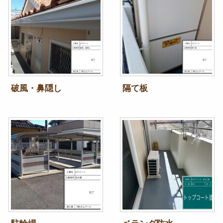
破風・鼻隠し
隔て板