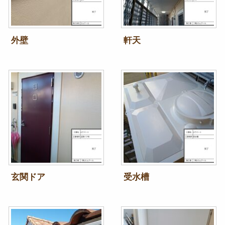
外壁
軒天
玄関ドア
受水槽