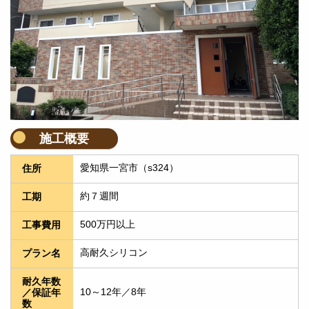
施工概要
愛知県一宮市（s324）
住所
約７週間
工期
500万円以上
工事費用
高耐久シリコン
プラン名
耐久年数
10～12年／8年
／保証年
数