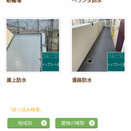
駐輪場
ベランダ防水
屋上防水
通路防水
『絞り込み検索』
地域別
建物の種類