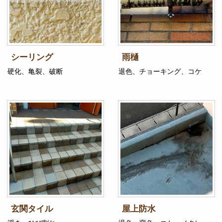
シーリング
雨樋
硬化、亀裂、破断
退色、チョーキング、コケ
玄関タイル
屋上防水