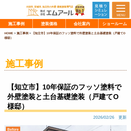
MENU
施工事例
塗装価格
会社案内
ショールーム
HOME
>
施工事例
>
【知立市】10年保証のフッソ塗料で外壁塗装と土台基礎塗装（戸建てO
様邸）
施工事例
【知立市】10年保証のフッソ塗料で
外壁塗装と土台基礎塗装（戸建てO
様邸）
2026/02/26 更新
Before