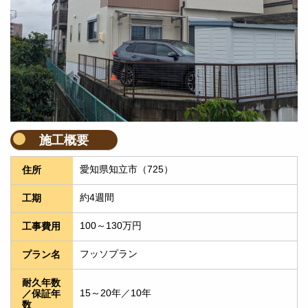
施工概要
愛知県知立市（725）
住所
約4週間
工期
100～130万円
工事費用
フッソプラン
プラン名
耐久年数
15～20年／10年
／保証年
数