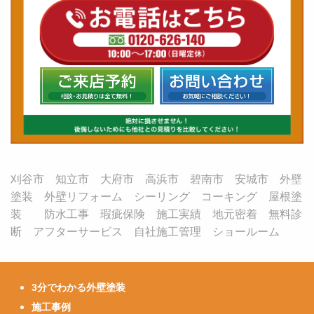
刈谷市 知立市 大府市 高浜市 碧南市 安城市 外壁
塗装 外壁リフォーム シーリング コーキング 屋根塗
装 防水工事 瑕疵保険 施工実績 地元密着 無料診
断 アフターサービス 自社施工管理 ショールーム
3分でわかる外壁塗装
施工事例