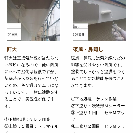
軒天
破風・鼻隠し
軒天は直接紫外線が当たらな
破風・鼻隠しは紫外線などの
い箇所になるので、他の箇所
影響を受けやすい箇所です。
に比べて劣化は軽微ですが、
塗装でしっかりと塗膜をつく
新築時から塗装を行っていな
ることで防水機能を保つこと
いため、色が透けてムラにな
ができます。
っています。一緒に塗装をす
ることで、美観性が保てま
①下地処理：ケレン作業
す。
②下塗り：浸透形Ｍシーラー
③上塗り１回目：セラＭフッ
①下地処理：ケレン作業
ソ
②上塗り１回目：セラマイル
④上塗り２回目：セラＭフッ
ド
ソ