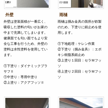
外壁
雨樋
外壁は塗装面積が一番広く、
雨樋は掴み金具の箇所が鉄製
吸収した塗料の匂いがお家の
のため、下塗りに錆止めを使
中まで充満してしまいます。
用します。
健康面でも匂い面でもより安
全な工事を行うため、外壁の
①下地処理：ケレン作業
塗料は水性塗料を使用してい
②下塗り（掴み金具）：エポ
ます。
キシ樹脂系錆止め
③上塗り１回目：セラＭフッ
①下塗り：ダイナミックプラ
ソ
サフⅡ
④上塗り２回目：セラＭフッ
①中塗り：専用中塗り
ソ
②上塗り：アクアフッソⅡ