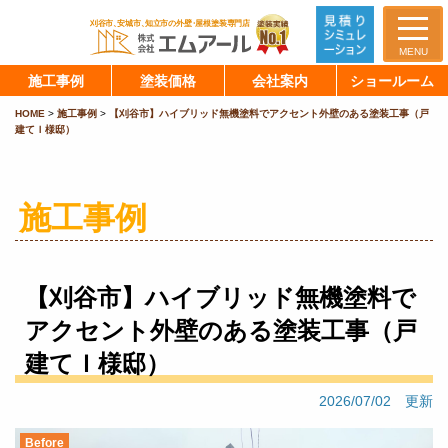
MENU
施工事例
塗装価格
会社案内
ショールーム
HOME
>
施工事例
>
【刈谷市】ハイブリッド無機塗料でアクセント外壁のある塗装工事（戸
建てＩ様邸）
施工事例
【刈谷市】ハイブリッド無機塗料で
アクセント外壁のある塗装工事（戸
建てＩ様邸）
2026/07/02 更新
Before