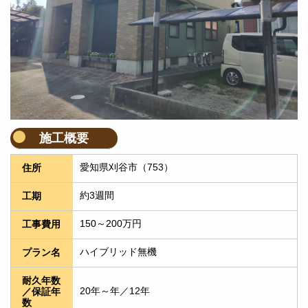
施工概要
愛知県刈谷市（753）
住所
約3週間
工期
150～200万円
工事費用
ハイブリッド無機
プラン名
耐久年数
20年～年／12年
／保証年
数