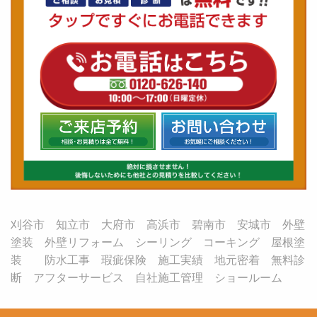
刈谷市 知立市 大府市 高浜市 碧南市 安城市 外壁
塗装 外壁リフォーム シーリング コーキング 屋根塗
装 防水工事 瑕疵保険 施工実績 地元密着 無料診
断 アフターサービス 自社施工管理 ショールーム