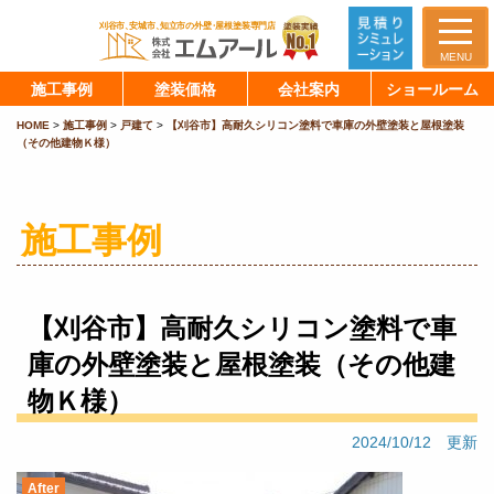
MENU
施工事例
塗装価格
会社案内
ショールーム
HOME
>
施工事例
>
戸建て
>
【刈谷市】高耐久シリコン塗料で車庫の外壁塗装と屋根塗装
（その他建物Ｋ様）
施工事例
【刈谷市】高耐久シリコン塗料で車
庫の外壁塗装と屋根塗装（その他建
物Ｋ様）
2024/10/12 更新
After