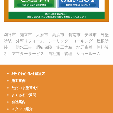
刈谷市 知立市 大府市 高浜市 碧南市 安城市 外壁
塗装 外壁リフォーム シーリング コーキング 屋根塗
装 防水工事 瑕疵保険 施工実績 地元密着 無料診
断 アフターサービス 自社施工管理 ショールーム
3分でわかる外壁塗装
施工事例
ただいま塗替え中
よくあるご質問
会社案内
スタッフ紹介