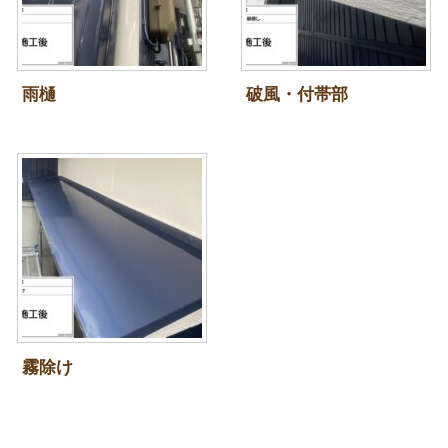
雨樋
破風・付帯部
霧除け