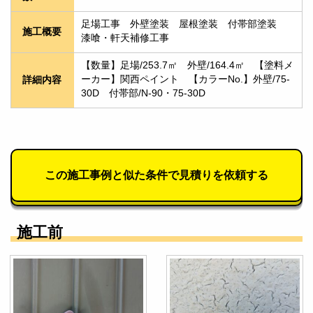
足場工事　外壁塗装　屋根塗装　付帯部塗装　
施工概要
漆喰・軒天補修工事
【数量】足場/253.7㎡　外壁/164.4㎡　【塗料メ
ーカー】関西ペイント　【カラーNo.】外壁/75-
詳細内容
30D　付帯部/N-90・75-30D
この施工事例と似た条件で見積りを依頼する
施工前