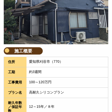
施工概要
愛知県刈谷市（770）
住所
約3週間
工期
100～120万円
工事費用
高耐久シリコンプラン
プラン名
耐久年数
12～15年／８年
／保証年
数