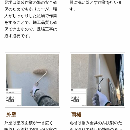
足場は塗装作業の際の安全確
麗に洗い落とす作業を行いま
保のためでもありますが、職
す。
人がしっかりした足場で作業
をすることで、施工品質も確
保できますので、足場工事は
必ず必要です。
外壁
雨樋
外壁は塗装面積が一番広く、
雨樋は掴み金具のみ鉄製のた
吸収した塗料の匂いがお家の
め下塗りで錆止め効果のる下