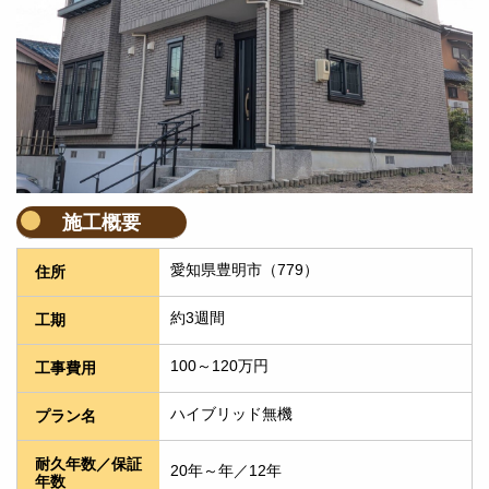
施工概要
愛知県豊明市（779）
住所
約3週間
工期
100～120万円
工事費用
ハイブリッド無機
プラン名
耐久年数／保証
20年～年／12年
年数