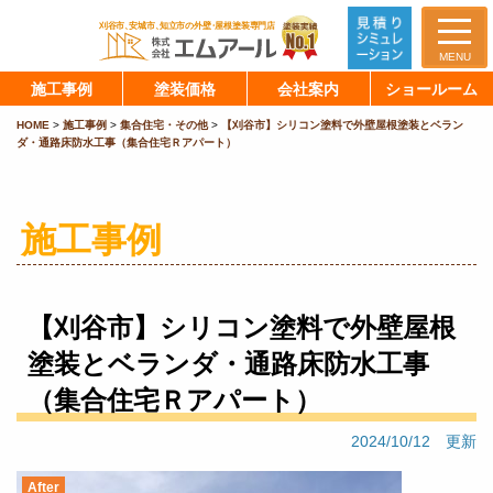
MENU
施工事例
塗装価格
会社案内
ショールーム
HOME
>
施工事例
>
集合住宅・その他
>
【刈谷市】シリコン塗料で外壁屋根塗装とベラン
ダ・通路床防水工事（集合住宅Ｒアパート）
施工事例
【刈谷市】シリコン塗料で外壁屋根
塗装とベランダ・通路床防水工事
（集合住宅Ｒアパート）
2024/10/12 更新
After