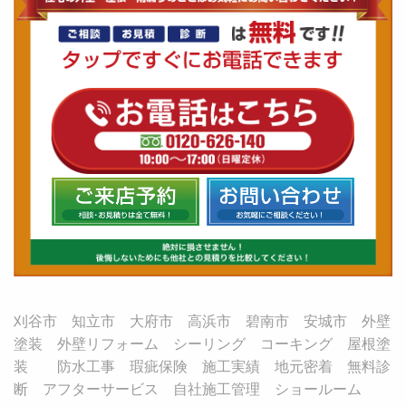
刈谷市 知立市 大府市 高浜市 碧南市 安城市 外壁
塗装 外壁リフォーム シーリング コーキング 屋根塗
装 防水工事 瑕疵保険 施工実績 地元密着 無料診
断 アフターサービス 自社施工管理 ショールーム